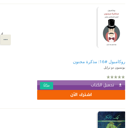
روكامبول #16: مذكرة مجنون
بونسون دو ترايل
تحميل الكتاب
مجّانًا
اشترك الآن