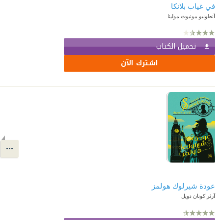
في غياب بلانكا
أنطونيو مونيوث مولينا
تحميل الكتاب
اشترك الآن
عودة شيرلوك هولمز
آرثر كونان دويل