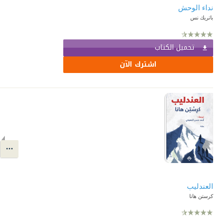
نداء الوحش
باتريك نس
تحميل الكتاب
اشترك الآن
العندليب
كرستن هانا