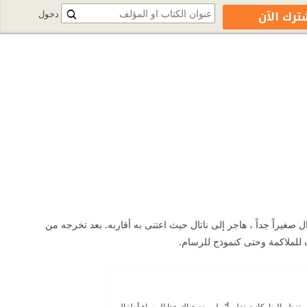
ترك الآن
دخول
قيرة للغاية ، وعندما كان لا يزال صغيراً جداً ، هاجر إلى ناتال حيث اعتنى به أقاربه. بعد تخرجه من
 للملاكمة وحتى كنموذج للرسام.
نظر إلينا. كانت تعلم أنّه لم يعد هناك هذا المساء أطفال