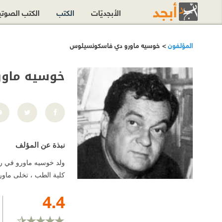
الأبجديّات
الكتب
الكتب الصوت
المؤلفون
> خوسيه ماورو دي فاسكونسيلوس
خوسيه ماو
نبذة عن المؤلف
كلية الطب ، تخلى ماور
4.4