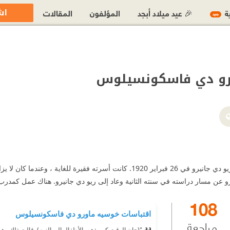
اش
ية
🎉 عيد ميلاد أبجد
المؤلفون
المقالات
جديد
رو دي فاسكونسيلوس
ولد خوسيه ماورو في ريو دي جانيرو في 26 فبراير 1920. كانت أسرته ف
و عن مسار دراسته في سنته الثانية وعاد إلى ريو دي جانيرو. هناك عمل كمدرب
108
اقتباسات خوسيه ماورو دي فاسكونسيلوس
مراجعة
"(حان الوقت كي يذهب الأطفال إلى النوم).
قالت ذلك وهي ت