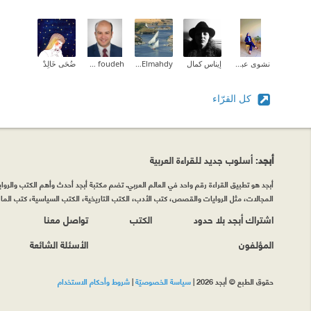
نشوى عبدالمقصود
إيناس كمال
Eman Elmahdy
mohannad foudeh
ضُحَى خَالِدْ
كل القرّاء
أبجد
: أسلوب جديد للقراءة العربية
أبجد هو تطبيق القراءة رقم واحد في العالم العربي. تضم مكتبة أبجد أحدث وأهم الكتب والروايات
المجالات، مثل الروايات والقصص، كتب الأدب، الكتب التاريخية، الكتب السياسية، كتب المال 
اشتراك أبجد بلا حدود
الكتب
تواصل معنا
المؤلفون
الأسئلة الشائعة
حقوق الطبع © أبجد 2026
|
سياسة الخصوصيّة
|
شروط وأحكام الاستخدام