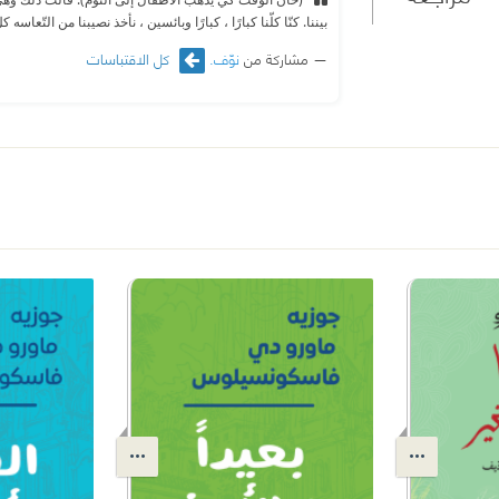
بيننا. كنّا كلّنا كبارًا ، كبارًا وبائسين ، نأخذ نصيبنا من التّعاسه ك
مشاركة من
نوّف.
كل الاقتباسات