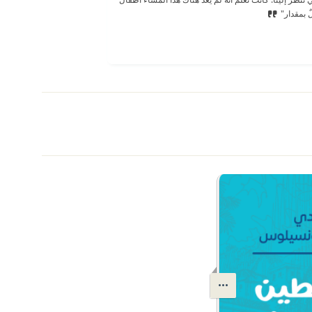
لٌ بمقدار"