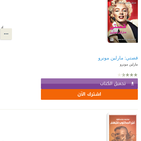
قصتي: مارلين مونرو
مارلين مونرو
تحميل الكتاب
اشترك الآن