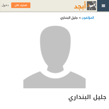
اشترك الآن
دخول
المؤلفون
> جليل البنداري
جليل البنداري