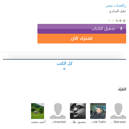
راقصات مصر
جليل البنداري
تحميل الكتاب
اشترك الآن
كل الكتب
القرّاء
Bahaa Marwan
Tarek Fathi
محمود طارق إبراهيم
amr mohamed
أحمد محمد