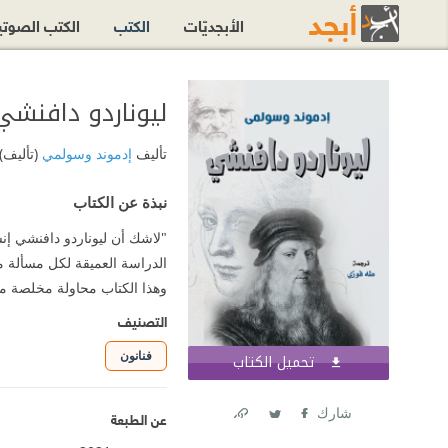
الأبجديّات
الكتب
الكتب الصوت
ليوناردو دافنشي
تأليف
إدموند وسولمي
(تأليف)
نبذة عن الكتاب
"لاشك أن ليوناردو دافنشي إ
الدراسة العميقة لكل مسألة من
وهذا الكتاب محاولة مخلصة 
التصنيف
فنانون
تحميل الكتاب
اشترك الآن
شارك
عن الطبعة
Link
Twitter
Facebook