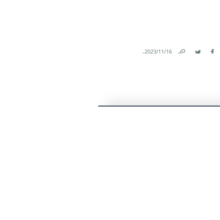
.
16‏/11‏/2023
Link
Twitter
Facebook