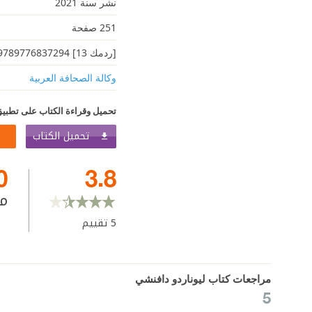
نشر سنة 2021
251 صفحة
[ردمك 13] 9789776837294
وكالة الصحافة العربية
تحميل وقراءة الكتاب على تطبيق
تحميل الكتاب
0
3.8
م
5
تقييم
مراجعات كتاب ليوناردو دافنشي
5