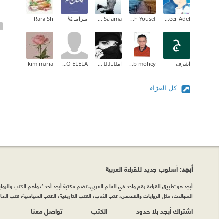
Abeer Adel
Farah Yousef
Karam Salama
مـرامـ 🪐
Rara Sh
اشرف
ehab mohey
امہٰ۫۬ رٰ۫۬ضہٰ۫۬ا
Mohamed ABO ELELA
kim maria
كل القرّاء
أبجد
: أسلوب جديد للقراءة العربية
أبجد هو تطبيق القراءة رقم واحد في العالم العربي. تضم مكتبة أبجد أحدث وأهم الكتب والروايات
المجالات، مثل الروايات والقصص، كتب الأدب، الكتب التاريخية، الكتب السياسية، كتب المال 
اشتراك أبجد بلا حدود
الكتب
تواصل معنا