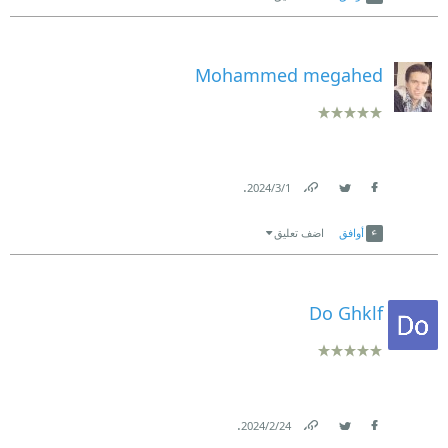
Mohammed megahed
.
1‏/3‏/2024
Link
Twitter
Facebook
أوافق
اضف تعليق
Do Ghklf
.
24‏/2‏/2024