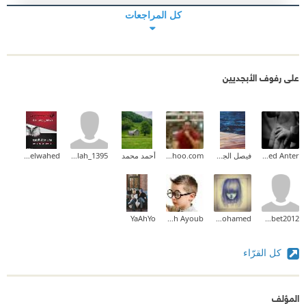
كل المراجعات
على رفوف الأبجديين
Ahmed Mohammed Anter
فيصل الجهني
mohamedabdallah83@yahoo.com
أحمد محمد
abdullah_1395
Mohamed Abdelwahed
YaAhYo
Abdallah Ayoub
fedia a mohamed
mohamedsabet2012
كل القرّاء
المؤلف