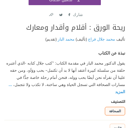
اشتر
شارك
Link
Twitter
Facebook
ريحة الورق : أقلام وأقدار ومعارك
تأليف
محمد جلال فراج
(تأليف)
محمد الباز
(تقديم)
نبذة عن الكتاب
يقول الدكتور محمد الباز في مقدمة الكتاب: "كتب جلال كتابه -الذي أعتبره
حلقة من سلسلة كبيرة أعتقد أنها لا بد أن تكتمل– بحب ووَلَهٍ، ومن حقه
علينا أن نقرأه نحن أيضًا بحب ووله، فنحن أمام رحلة خاصة جدًّا في
مسارات الصحافة التي تسجل الحياة وهي ساخنة، لا تكذب ولا تتجمل،
...
المزيد
التصنيف
الصحافة
فنانون