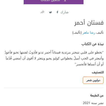
اشتر
شارك
Link
Twitter
Facebook
فستان أحمر
تأليف
رشا ماهر
(تأليف)
نبذة عن الكتاب
"تخطو على قلبي تتبختر مرتدية فستاناً أحمر تدنو فأذوبُ لفتنتها تخبو فأعودُ
وأتبعثر في الحبِ أميلُ بخطواتي كوليدٍ يحبو ويتعثر لا أقوى أن أمضي قُدُماَ
أو أن أنساها فأتحسر"
التصنيف
دواوين شعر
عن الطبعة
نشر سنة 2021