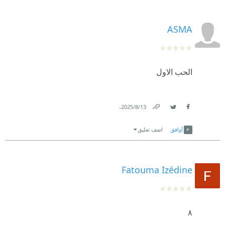
ASMA
الحب الاول
.
13‏/8‏/2025
Link
Twitter
Facebook
أوافق
اضف تعليق
Fatouma Izédine
٨