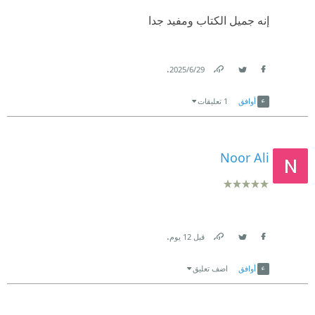
‏إنه جميل الكتاب ومفيد جدا
.
29‏/6‏/2025
Link
Twitter
Facebook
أوافق
1 تعليقات
Noor Ali
.
قبل 12 يوم
Link
Twitter
Facebook
أوافق
اضف تعليق