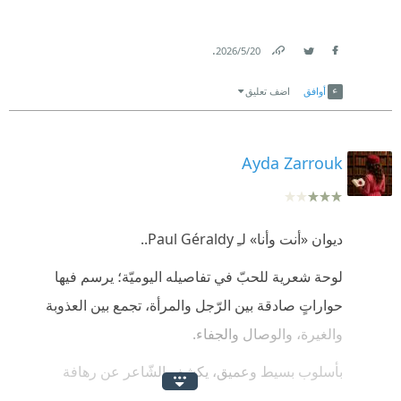
.
20‏/5‏/2026
Link
Twitter
Facebook
أوافق
اضف تعليق
Ayda Zarrouk
ديوان «أنت وأنا» لـِ Paul Géraldy..
لوحة شعرية للحبّ في تفاصيله اليوميّة؛ يرسم فيها
حواراتٍ صادقة بين الرّجل والمرأة، تجمع بين العذوبة
والغيرة، والوصال والجفاء.
بأسلوب بسيط وعميق، يكشف الشّاعر عن رهافة
المشاعر التي تختبئ خلف أبسط الكلمات..