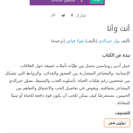
شارك
Link
Twitter
Facebook
أنت وأنا
تأليف
بول جيرالدي
(تأليف)
نِقولا فياض
(ترجمة)
نبذة عن الكتاب
عمل أدبي رومانسي يحمل بين طيّاته تأملات عميقة حول العلاقات
الإنسانية، والمشاعر المتضاربة بين العشق والخذلان، والروابط التي تتشكل
بين شخصين رغم تقلبات الحياة. بأسلوبه العذب والبسيط، يصوّر جيرالدي
المشاعر بشفافية، ويغوص في تفاصيل الحب والاشتياق والتفاهم بين
الحبيبين، مستعرضًا كيف يمكن للحب أن يكون قوة دافعة للحياة أو سببًا
للمعاناة.
التصنيف
دواوين شعر