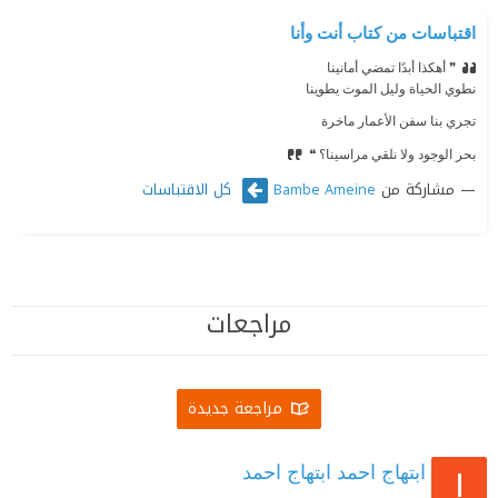
اقتباسات من كتاب أنت وأنا
❞ أهكذا أبدًا تمضي أمانينا‏
‫‏نطوي الحياة وليل الموت يطوينا‏
‫‏تجري بنا سفن الأعمار ماخرة‏
‫‏بحر الوجود ولا نلقي مراسينا؟‏ ❝
مشاركة من
كل الاقتباسات
Bambe Ameine
مراجعات
مراجعة جديدة
ابتهاج احمد ابتهاج احمد