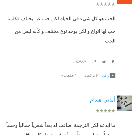
الحب هو كل شيء في الحياة لكن حب عن يختلف فكلمة
حب لها انواع و لكن يوجد نوع مختلف و كأنه ليس من
الحب
.
1‏/7‏/2025
Link
Twitter
Facebook
أوافق
8
يوافقون
1 تعليقات
أماني هندام
ما أبدعه لكن الترجمة أضافت له بعداً شعرياً جمالياً وحساً
مرهفاً يتجول مبتهجاً بين أحرفه وداخل كلماته❤