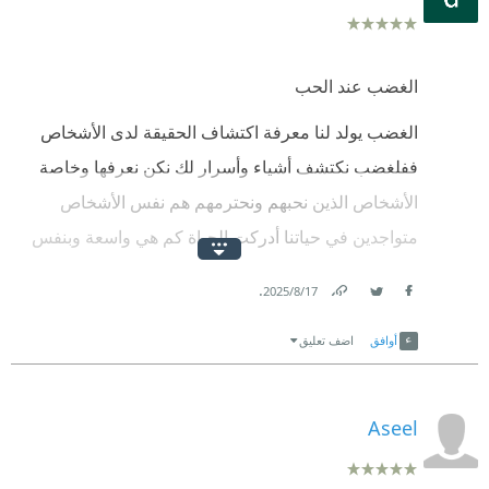
الغضب عند الحب
الغضب يولد لنا معرفة اكتشاف الحقيقة لدى الأشخاص
ففلغضب نكتشف أشياء وأسرار لك نكن نعرفها وخاصة
الأشخاص الذين نحبهم ونحترمهم هم نفس الأشخاص
متواجدين في حياتنا أدركت الحياة كم هي واسعة وبنفس
الوقت قصيرة.
.
17‏/8‏/2025
Link
Twitter
Facebook
أوافق
اضف تعليق
Aseel