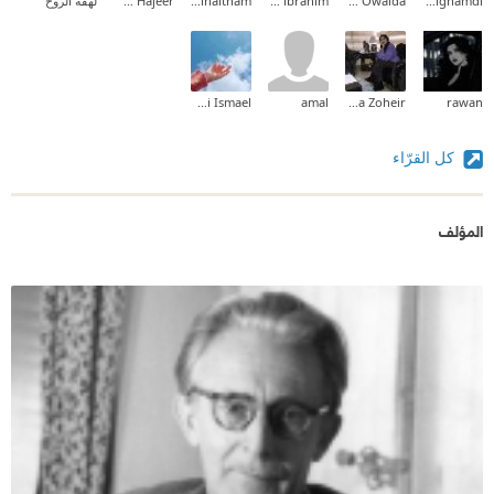
doodi alghamdi
Sara Owaida
tasnim ibrahim
Zainab_alhaitham
Fatom Hajeer
لهفة الروح
S Awni Ismael
amal
Aya Zoheir
rawanٰ
كل القرّاء
المؤلف