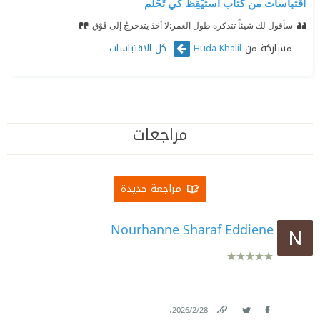
اقتباسات من كتاب استيْقِظْ كي تَحْلُم
سأقول لك شيئاً تتذكره طول العمر:
‫لا أحَدَ يتدحرجُ إلى فَوْق
مشاركة من
كل الاقتباسات
Huda Khalil
مراجعات
مراجعة جديدة
Nourhanne Sharaf Eddiene
.
28‏/2‏/2026