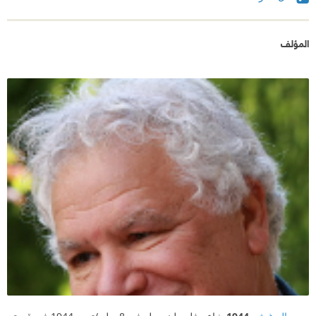
من مطلَعِ الإيقاع تبدأُ،
المؤلف
ثم تبدأُ من جديد بعد قافية الختامْ.
محمودُ نامْ.
نامت ديوكُ الهالِ قرب صباح قهوتِهِ، فأيقِظْها
وكن أنت العلامةَ يا حمامْ.
غنّاكَ في أرض الرصاص فَغَنِّهِ بين الغَمامْ.
زَوِّدْهُ بالأخبار منذ غيابِهِ،
أخْبِرْهُ،
لا تُخْبِرْهُ شيئاً،
سوف يعرفُ كلَّ شيءٍ وَحدَهُ،