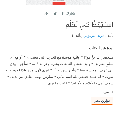
شارك
Link
Twitter
Facebook
استيْقِظْ كي تَحْلُم
تأليف
مريد البرغوثي
(تأليف)
نبذة عن الكتاب
فليحضر التاريخُ فورًا * وليُلغِ موعدهُ مع الحرب التي ستجيء * أو مع أي
سلمٍ مفترض * ومع القضايا العالقات بحبره وحرابه * ... * سأجره بيدي
إلى غرف المعيشة بيننا * وأدير سهرته أنا * ليرى لأول مرة ولدًا له وجه له
صوت * له جسد حقيقي ،له اسم ثلاثي * يمارس يومه العادي بين يديه، *
سوف أهيء الأقلام والأوراق: * اكتب ما ترى.
التصنيف
دواوين شعر