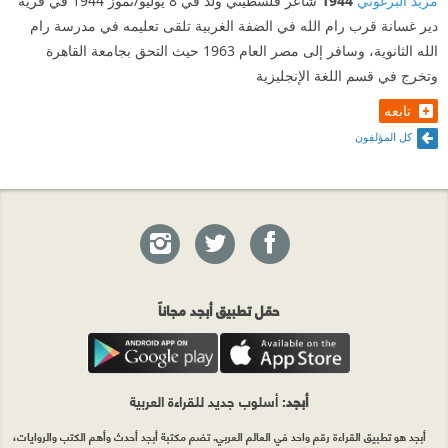
يكفيه أن تُلقي السلامْ
مريد البرغوثي
1944
شاعر فلسطيني ولد في 8 يوليو/تموز 1944 في قرية
دير غسانة قرب رام الله في الضفة الغربية تلقى تعليمه في مدرسة رام
⭐️⭐️⭐️⭐️
الله الثانوية، وسافر إلى مصر العام 1963 حيث التحق بجامعة القاهرة
وتخرج في قسم اللغة الإنجليزية
"قال المصباحُ السحريّ للولد المُعدم:
تابعه
كذَبتْ كلُّ حكايات الأجدادِ عليكْ،
كل المؤلفون
الأمنية الكبرى ليست في القمقمْ
لم تُعْطَ يَدَيْنِ؛ لتفرُكَ مصباحاً سحرياً وتنام ،
استيقِظْ كي تَحلُمْ!".
⭐️⭐️⭐️⭐️
حمّل تطبيق أبجد مجاناً
أتركوا الأبواب مفتوحة. ليخرج الحزن. و لتدخل السيدة.
وقع خطاها خفيف و أكيد على هذا الدرج. إنني أسمعه
أبجد
: أسلوب جديد للقراءة العربية
يقترب. رضوى عاشور جزء مما سيصنعه هذا الجيل في
أيامه الآتية. و هو جزء مما صنعته في أيامه الماضية.
أبجد هو تطبيق القراءة رقم واحد في العالم العربي. تضم مكتبة أبجد أحدث وأهم الكتب والروايات،