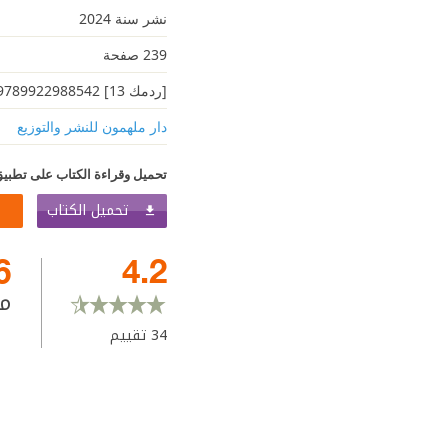
نشر سنة 2024
239 صفحة
[ردمك 13] 9789922988542
دار ملهمون للنشر والتوزيع
تحميل وقراءة الكتاب على تطبيق
تحميل الكتاب
6
4.2
م
34
تقييم