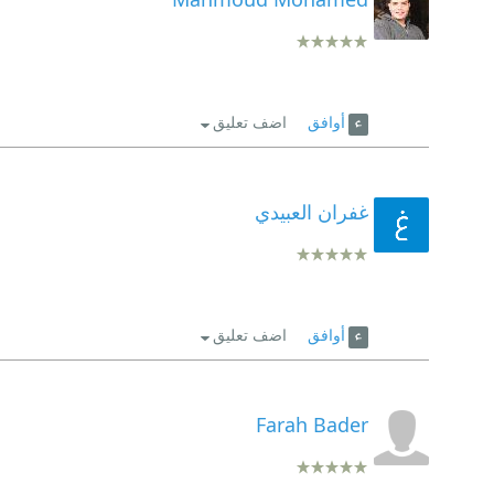
أوافق
اضف تعليق
غفران العبيدي
أوافق
اضف تعليق
Farah Bader