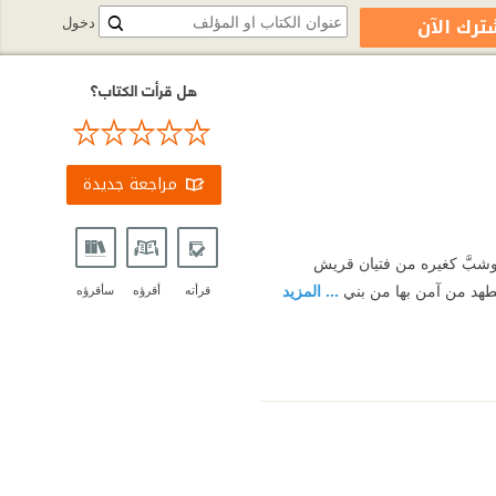
ترك الآن
دخول
هل قرأت الكتاب؟
مراجعة جديدة
 وشبَّ كغيره من فتيان قريش
اضطهد من آمن بها من بني
... المزيد
قرأته
أقرؤه
سأقرؤه