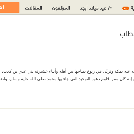
اش
ية
🎉 عيد ميلاد أبجد
المؤلفون
المقالات
جديد
خطاب
عنه بمكة وتربَّى في ربوع بطاحها بين أهله وأبناء عشيرته بني عدي بن كعب،
بل إنه كان ممن قاوم دعوة التوحيد التي جاء بها محمد صلى الله عليه وسلم، و