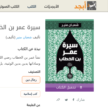
الأبجديّات
الكتب
الكتب الصوت
سيرة عمر بن ال
تأليف
شعبان منير
(تأليف)
نبذة عن الكتاب
نشأ عمر بن الخطاب رضي الله 
وساداتها يدين بدين الوثنية، 
التصنيف
رجال دين
تحميل الكتاب
اشترك الآن
كتب إسلامية
شارك
عن الطبعة
Link
Twitter
Facebook