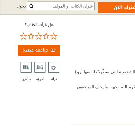
ترك الآن
دخول
هل قرأت الكتاب؟
مراجعة جديدة
الشخصية التي سطَّرتْ لنفسها أروعَ
قرأته
أقرؤه
سأقرؤه
 كرم الله وجهه- وأرجف المرجفون