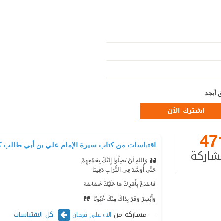
 أبجد
اشترك الآن
47
اقتباسات من كتاب سيرة الإمام علي بن أبي طالب كر
شاركة
وَاللهِ لَنْ يَصِلُوا إِلَيْكَ بِجَمْعِهِمْ
⁠‫حَتَّى أُوَسَّدَ فِي التُّرَابِ دَفِينَا
⁠‫فَاصْدَعْ بِأَمْرِكَ مَا عَلَيْكَ غَضَاضَةً
⁠‫وَأَبْشِرْ وَقَرّ بِذَاكَ مِنْكَ عُيُونًا
مشاركة من
كل الاقتباسات
الاء علي فرحان