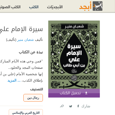
الأبجديّات
الكتب
الكتب الصوت
سيرة الإمام علي
تأليف
شعبان منير
(تأليف)
نبذة عن الكتاب
"فمن وحي هذه الأيام المباركة
صفحاتِ المجد والخلود..
إنها شخصية الأمام (علي بن أ
بإطلاق الكذب،
... المزيد
التصنيف
تحميل الكتاب
اشترك الآن
رجال دين
شارك
Link
Twitter
Facebook
التاريخ العربي والإسلامي