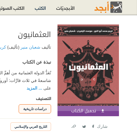
الأبجديّات
الكتب
الكتب الصوت
العثمانيون
تأليف
شعبان منير
(تأليف)
كريم
نبذة عن الكتاب
تُعَدُّ الدولة العثمانية من أهم
شاسعةً في ثلاث قارَّات: أوروب
على
... المزيد
التصنيف
دراسات تاريخية
تحميل الكتاب
اشترك الآن
شارك
التاريخ العربي والإسلامي
Link
Twitter
Facebook