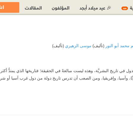
اش
ية
🎉 عيد ميلاد أبجد
المؤلفون
المقالات
جديد
 محمد أبو النور
(تأليف)
موسى الزهيري
(تأليف)
ِّ الدول في تاريخ البشريَّة، وهذه ليست مبالغةً في الحقيقة؛ فتاريخها الذي يمتدُّ 
َّا، وآسيا، وإفريقيا، ومن الصعب أن تدرس تاريخ دولة من دول غرب آسيا أو شرق أ