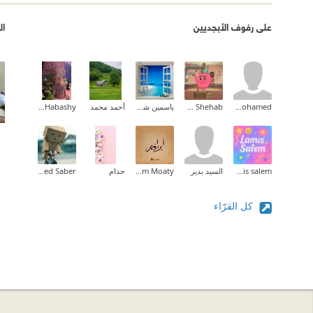
على رفوف الأبجديين
ال
amr mohamed
Tarek Shehab
ياسمين شرف
أحمد محمد
Mohamed Habashy
lamis salem
السيد بدير
Ibrahim Moaty
حذام
Mohamed Saber
كل القرّاء