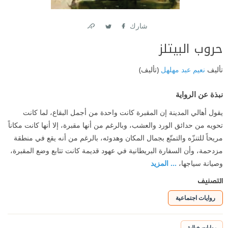
شارك
Link
Twitter
Facebook
حروب البيتلز
تأليف
نعيم عبد مهلهل
(تأليف)
نبذة عن الرواية
يقول أهالي المدينة إن المقبرة كانت واحدة من أجمل البقاع، لما كانت
تحويه من حدائق الورد والعشب، وبالرغم من أنها مقبرة، إلا أنها كانت مكاناً
مريحاً للتنزّه والتمتّع بجمال المكان وهدوئه، بالرغم من أنه يقع في منطقة
مزدحمة، وأن السفارة البريطانية في عهود قديمة كانت تتابع وضع المقبرة،
وصيانة سياجها،
... المزيد
التصنيف
روايات اجتماعية
روايات خيالية