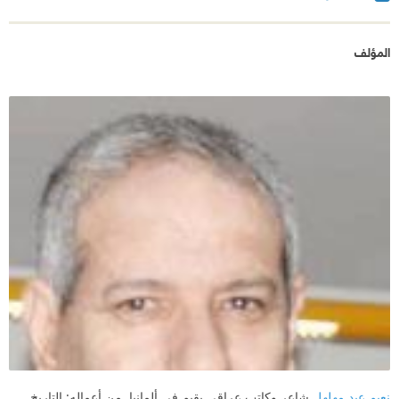
المؤلف
نعيم عبد مهلهل
شاعر وكاتب عراقي يقيم في ألمانيا. من أعماله: التاريخ