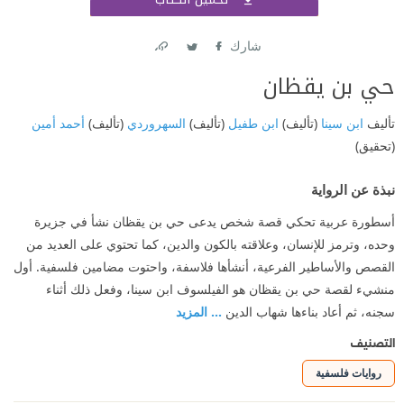
اشتر
شارك
Link
Twitter
Facebook
حي بن يقظان
تأليف
ابن سينا
(تأليف)
ابن طفيل
(تأليف)
السهروردي
(تأليف)
أحمد أمين
(تحقيق)
نبذة عن الرواية
أسطورة عربية تحكي قصة شخص يدعى حي بن يقظان نشأ في جزيرة
وحده، وترمز للإنسان، وعلاقته بالكون والدين، كما تحتوي على العديد من
القصص والأساطير الفرعية، أنشأها فلاسفة، واحتوت مضامين فلسفية. أول
منشيء لقصة حي بن يقظان هو الفيلسوف ابن سينا، وفعل ذلك أثناء
سجنه، ثم أعاد بناءها شهاب الدين
... المزيد
التصنيف
روايات فلسفية