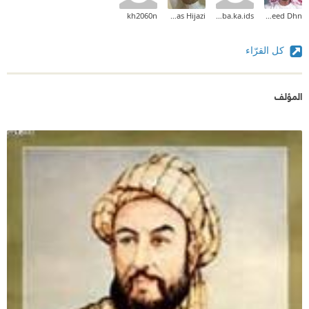
kh2060n
Feras Hijazi
kotaiba.ka.ids
Saeed Dhn
كل القرّاء
المؤلف