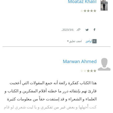
Moataz Khalil
.
6‏/3‏/2023
Link
Twitter
Facebook
أوافق
اضف تعليق
Marwan Ahmed
هذا الكتاب كفكرة رائعة أنه جمع المقولات التي أعجبت
قارئ نهم بإنتقائه درر ما خطته أقلام المفكرين و الكتاب و
العلماء و الشعراء و قد إستفدت حقاً من معلومات كثيرة
كنت أجهلها و بعض غير من تفكيري و يا ليت شعري لو قام