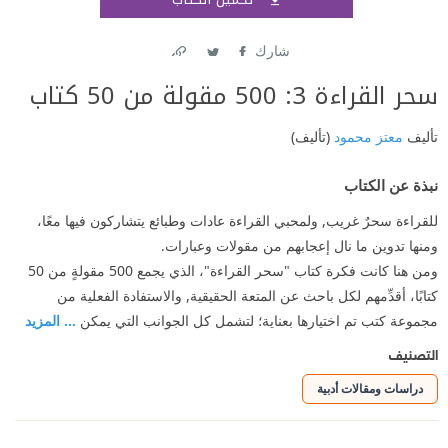
اشتر
شارك
Link
Twitter
Facebook
سحر القراءة 3: 500 مقولة من 50 كتاب
تأليف
معتز محمود
(تأليف)
نبذة عن الكتاب
للقراءة سحرٌ غريب, ولمحبي القراءة عادات وطبائع يتشاركون فيها معًا،
ومنها تدوين ما نال إعجابهم من مقولات وعبارات.
ومن هنا كانت فكرة كتاب "سحر القراءة"، الذي يجمع 500 مقولةٍ من 50
كتابًا، أقدِّمهم لكل باحث عن المتعة الحقيقية, والاستفادة الفعلية من
مجموعة كتب تم اختيارها بعناية؛ لتشمل كل الجوانب التي يمكن
... المزيد
التصنيف
دراسات ومقالات أدبية