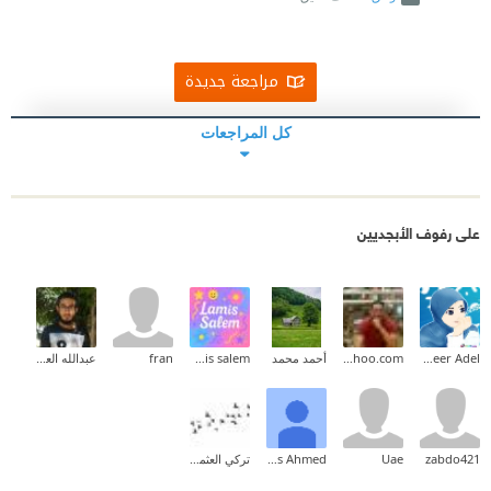
مراجعة جديدة
كل المراجعات
على رفوف الأبجديين
Abeer Adel
mohamedabdallah83@yahoo.com
أحمد محمد
lamis salem
fran
عبدالله العبدلي
zabdo421
Uae
Enas Ahmed
تركي العثمان