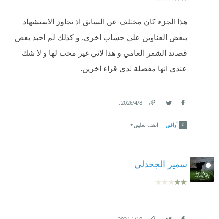
هذا الجزء كان مختلف عن السابق اذ تجاوز الاستشهاد
ببعض العناوين على حساب اخرى. و كذلك لم احبذ بعض
قصائد الشعر العامي و هذا لاني غير محب لها و لا شك
عندي انها مفضلة لدى قراء اخرين.
.
8‏/4‏/2026
Link
Twitter
Facebook
أوافق
اضف تعليق
سمير الجحدلي
.
10‏/1‏/2024