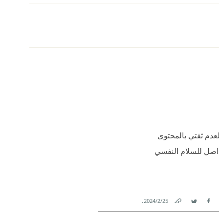
لعدم ثقتي بالمحتوى
ن اصل للسلام النفسي
.
25‏/2‏/2024
Link
Twitter
Facebook