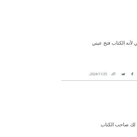
 لأنه الكتاب فتح عيني
.
25‏/11‏/2024
Link
Twitter
Facebook
 لك صاحب الكتاب