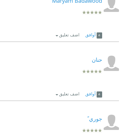
Maryam Badawood
أوافق
اضف تعليق
حنان
أوافق
اضف تعليق
جوري ً