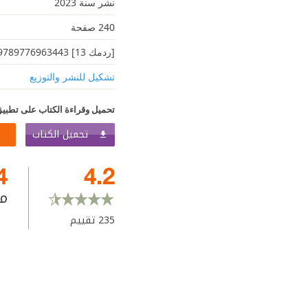
نشر سنة 2023
240 صفحة
[ردمك 13] 9789776963443
تشكيل للنشر والتوزيع
تحميل وقراءة الكتاب على تطبيق
تحميل الكتاب
4
4.2
م
235
تقييم