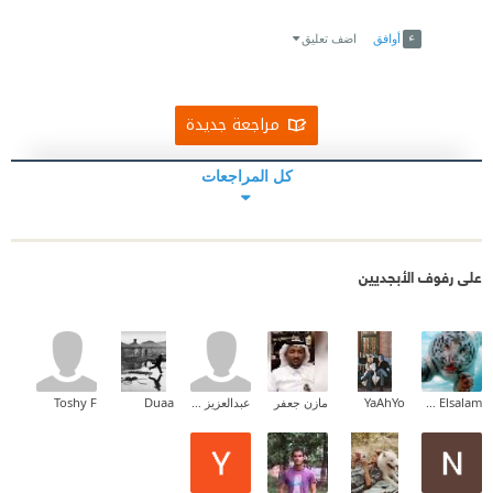
Link
Twitter
Facebook
أوافق
اضف تعليق
مراجعة جديدة
كل المراجعات
على رفوف الأبجديين
Ehab Mohammed Abd Elsalam
YaAhYo
مازن جعفر
عبدالعزيز العنزي
Duaa
Toshy F