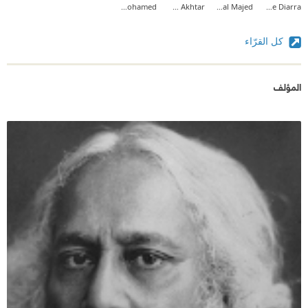
Yara Mohamed
Selim Akhtar
Nawal Majed
Niang Mame Diarra
كل القرّاء
المؤلف