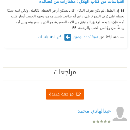
اقتباسات من كتاب الهلال : مختارات من قصائده
إن الطفل لم يكن يعرف البكاء، كان يسكن أرض الغبطة الكاملة، ولكن لديه سببًا
يحمله على ذرف الدموع‏. ‫بلى، رغم أنه يداعب بابتسامة من وجهه الحبيب أوتار قلب
أمه، فإن نشيجه الرقيق المنبثق من آلامه الصغيرة، هو الذي ينسج بينه وبين أمه
رباطًا مزدوجًا من الحب والرحمة.
مشاركة من
كل الاقتباسات
هبة أحمد توفيق
مراجعات
مراجعة جديدة
عبدالهادي محمد