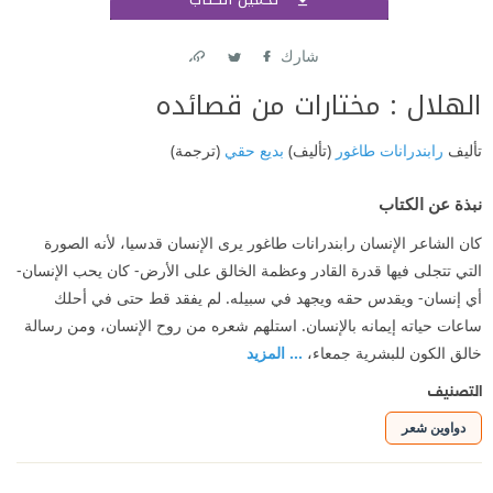
اشتر
شارك
Link
Twitter
Facebook
الهلال : مختارات من قصائده
تأليف
رابندرانات طاغور
(تأليف)
بديع حقي
(ترجمة)
نبذة عن الكتاب
كان الشاعر الإنسان رابندرانات طاغور يرى الإنسان قدسيا، لأنه الصورة
التي تتجلى فيها قدرة القادر وعظمة الخالق على الأرض- كان يحب الإنسان-
أي إنسان- ويقدس حقه ويجهد في سبيله. لم يفقد قط حتى في أحلك
ساعات حياته إيمانه بالإنسان. استلهم شعره من روح الإنسان، ومن رسالة
خالق الكون للبشرية جمعاء،
... المزيد
التصنيف
دواوين شعر