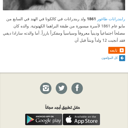
رابندرانات طاغور
1861
ولد ربندرانات في كالكوتا في الهند في السابع من
مايو عام 1861 لأسرة ميسورة من طبقة البراهما الكهنوتية. والده كان
مصلحاً اجتماعياً ودينياً معروفاً وسياسياً ومفكراً بارزاً. أما والدته سارادا ديفي
فقد أنجبت 12 ولداً وبنتاً قبل أن
تابعه
كل المؤلفون
حمّل تطبيق أبجد مجاناً