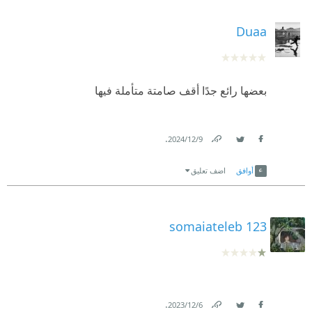
Duaa
بعضها رائع جدًا أقف صامتة متأملة فيها
.
9‏/12‏/2024
Link
Twitter
Facebook
أوافق
اضف تعليق
somaiateleb 123
.
6‏/12‏/2023