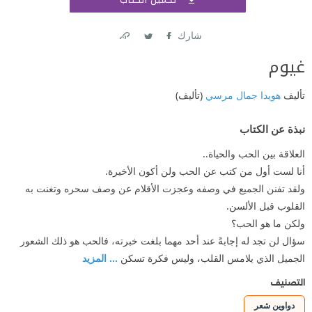
اشتر
شارك
Link
Twitter
Facebook
غيوم
تأليف
هويدا جمال مرسي
(تأليف)
نبذة عن الكتاب
العلاقة بين الحب والحياة..
أنا لست أول من كتب عن الحب ولن أكون الأخيرة.
ولقد تفنن الجميع في وصفه وعجزت الأقلام عن وصف سحره وتغنت به
القلوب قبل الألسن.
ولكن ما هو الحب؟
سؤال لن تجد له إجابةً عند أحد مهما بلغت خبرته، فالحب هو ذلك الشعور
الجميل الذي يلامس القلب، وليس فكرة تسكن
... المزيد
التصنيف
دواوين شعر