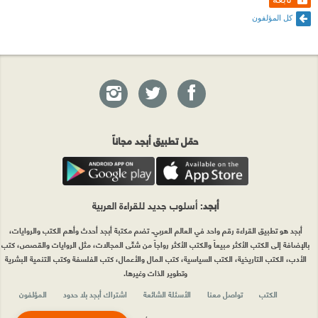
ينتهي بعد و تأقلمنا معها و تعايشنا معها حتى تنتهي و تصبح
كل المؤلفون
ذكري هي الاخرى او تستمر معنا
كتاب غيوم عبارة عن مجموعة شعرية و نثرية عن الحياة و
الحب
سنجد في هذا الكتاب عدة خواطر ترى نفسك فيها تشعر
أنها مرت عليك و عاصرتها ستشعر مع كل خاطرة في
حمّل تطبيق أبجد مجاناً
الكتاب انك انت من تتحدث عنه
ستشعر بالكثير من المشاعر فسوف تشعر بالحزن مع
أبجد
: أسلوب جديد للقراءة العربية
خاطرة " كان نفسي ابويا يكون جنبي " و بالالم مع خاطرة
أبجد هو تطبيق القراءة رقم واحد في العالم العربي. تضم مكتبة أبجد أحدث وأهم الكتب والروايات،
" جربت تموت " و بالحب مع خاطرة " نبض قلبي " و
بالإضافة إلى الكتب الأكثر مبيعاً والكتب الأكثر رواجاً من شتّى المجالات، مثل الروايات والقصص، كتب
الأدب، الكتب التاريخية، الكتب السياسية، كتب المال والأعمال، كتب الفلسفة وكتب التنمية البشرية
بالخذلان مع خاطرة " لم يخذلونا خذلنا أنفسنا " و بالسعادة
وتطوير الذات وغيرها.
مع خاطرة "مبسوط" و التحفيز و المثابرة مع خاطرة
الكتب
تواصل معنا
الأسئلة الشائعة
اشتراك أبجد بلا حدود
المؤلفون
"يسكت لك حس " و الانكسار مع خاطرة " اجنحة روحك "