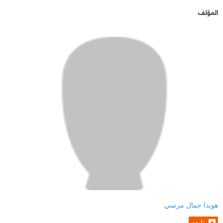
‫ أفتقدك يا أبي إلى الحد الذي ليس له حد
المؤلف
‫ وأهدي إليك قصيدتي «كان نفسي أبويا يكون جنبي»
‫ لأتوج بها ديواني كما يتوج حبي وحنيني إليك روحي
سائلة الله لك الجنة يا أبي ‫ وأن يجعلك من أهلها وسكان
قصورها ‫ إلى صباحي. إلى أمي ‫ تشرق الشمس ويطلع
الصباح على العالمين ‫ ووحدها هي شمسي وصباحي ‫ إلى
جنتي في الدنيا ‫ من كانت ولا تزال
‏ نبع حب وعطاء لا تنضب مياهه أبدًا. ❝
🌸 نبذة عن الكتاب :
كثير منا مر عليه عدة غيوم منها من ولت ومضت و لكن
هويدا جمال مرسي
بعد أن تركت آثارها في قلوبنا و ذاكرتنا و منها من من لم
تابعه