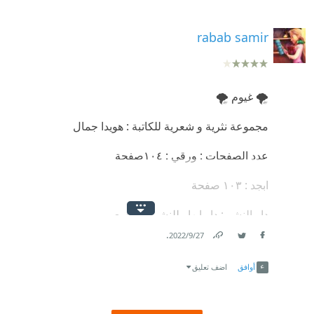
rabab samir
🌪️ غيوم 🌪️
مجموعة نثرية و شعرية للكاتبة : هويدا جمال
عدد الصفحات : ورقي : ١٠٤صفحة
ابجد : ١٠٣ صفحة
دار النشر : دار ابهار للنشر والتوزيع
.
27‏/9‏/2022
تصنيف الكتاب : مجموعة نثرية و شعرية
Link
Twitter
Facebook
أوافق
اضف تعليق
نوع القراءة : اليكتروني
تطبيق ابجد