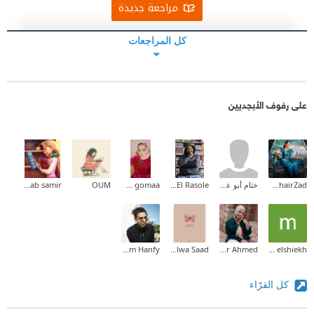
مراجعة جديدة
عجبني جدا الاهداء و كان لازم اقتبس فقرة منه
كل المراجعات
❞ إلى نفسي ‫ إلى وحدتي وعُزلتي وحزني ‫ وآلامي ويأسي ‫
إلى كل انكساراتي ‫ وجميع انهزاماتي ‫ إلى كل مَن خذلني
وآلمني ‫ إلى كل المواقف التي هزمتني ‫ وهدمتني ورمَّمتني
على رفوف الأبجديين
من جديد ‫ لأكون ما أنا عليه الان فلولا أن تألمت بعمق
‫ لما كتبت وعبرت بصدق
‫ فكل شعور قد تدفق على الورق
Rahel KhairZad
ختام أبو علي
Fedaa El Rasole
reem gomaa
OUM
rabab samir
‫ فمن روحي قبل قلمي.
‫ إلى أبي دومًا
Wesam Hanfy
Salwa Saad
Hagar Ahmed
mohamed elshiekh
‫ إلى الغائب.. الحاضر ‫
كل القرّاء
إلى أحبِّ أناس الدنيا إليّ