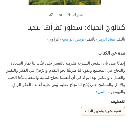
شارك
Link
Twitter
Facebook
كتالوج الحياة: سطور تقرأها لتحيا
تأليف
معاذ الزمر
(تأليف)
يونس أبو سبع
(الراوي)
نبذة عن الكتاب
إيمانًا مني بأن النفس البشرية مُلزمة بالتغيير حتي تَنبُت لنا ثمار السعادة
والنجاح في المجتمع ويكونا لنا طريقًا نحو التقدم والرُقيّ في الفكر والنفس
والعمل ، وإيماني بهذا يؤكد لي أن أنفسنا تحتاج لتنمية واسعة يملأها الحب
والأمل والتسامح حتي يَنتُج لنا نجاح عظيم يُبني عليه أعمدة الفكر الراقِ
والنهوض
... المزيد
التصنيف
تنمية بشرية وتطوير الذات