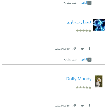
أوافق
اضف تعليق
فيصل سحاري
.
30‏/12‏/2025
Link
Twitter
Facebook
أوافق
اضف تعليق
Dolly Moody
.
16‏/12‏/2025