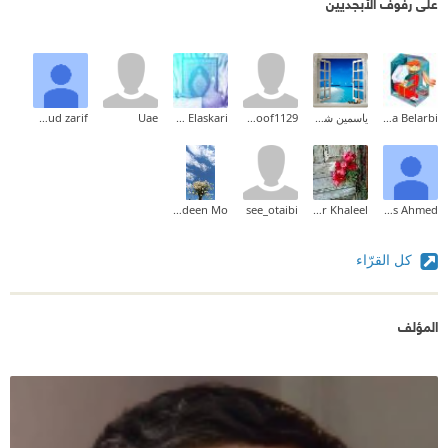
على رفوف الأبجديين
Halima Belarbi
ياسمين شرف
hanoof1129
Ahmed Elaskari
Uae
mahmoud zarif
Nadeen Mo.
see_otaibi
Saheer Khaleel
Enas Ahmed
كل القرّاء
المؤلف