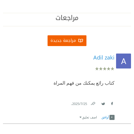
مراجعات
مراجعة جديدة
Adil zaki
كتاب رائع يمكنك من فهم المراة
.
25‏/7‏/2025
Link
Twitter
Facebook
أوافق
اضف تعليق