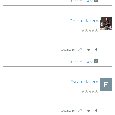
Donia Hazem
.
16‏/2‏/2023
Link
Twitter
Facebook
أوافق
اضف تعليق
Esraa Hazem
.
16‏/2‏/2023