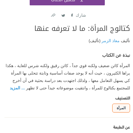
اشتر
شارك
Link
Twitter
Facebook
كتالوج المرأة: ما لا تعرفه عنها
تأليف
معاذ الزمر
(تأليف)
نبذة عن الكتاب
المرأة كائن ضعيف ولكنه قوي جداََ ، كائن رقيق ولكنه شرس للغاية ، هكذا
يراها الكثيرون ، حيث أنه لا يوجد صفات أساسية وثابتة تتحلى بها المرأة
كي يسهل التعامل معها ، ولذلك اجتهدت بعد دراسة بحثية في أن أخرج
للمجتمع بكتالوج للمرأة ، وانتقيت موضوعاته جيداََ حتى لا تظهر
... المزيد
التصنيف
المرأة
عن الطبعة