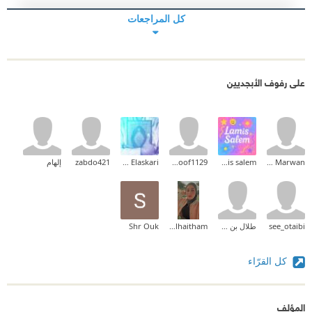
كل المراجعات
على رفوف الأبجديين
Bahaa Marwan
lamis salem
hanoof1129
Ahmed Elaskari
zabdo421
إلهام
see_otaibi
طلال بن حمد
Zainab_alhaitham
Shr Ouk
كل القرّاء
المؤلف