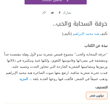
اشتر
شارك
Link
Twitter
Facebook
حرفة السحابة والحب..
تأليف
هبه محمد الإبراهيم
(تأليف)
نبذة عن الكتاب
"حرفة السحابة والحب" مجموع قصص شعرية تبدو لأول وهلة مقتصدة جداً
ومتقشفة في مفرداتها وقاموسها اللغوي، ولكنها غنية ومكتنزة في دلالاتها
ورموزها ومضامينها الشعرية الجارحة التي تتجاوز الحدث وتتسيد عليه،
فبدت تجربة شعرية صافية. ارتفع معها صوت الشاعرة هبة محمد الإبراهيم
وذهب عميقاً في الشعر، فألقت فيها روحها العذبة بلغة
... المزيد
التصنيف
دواوين شعر