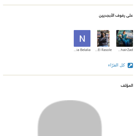
على رفوف الأبجديين
Nebia Belalia
Fedaa El Rasole
Rahel KhairZad
كل القرّاء
المؤلف