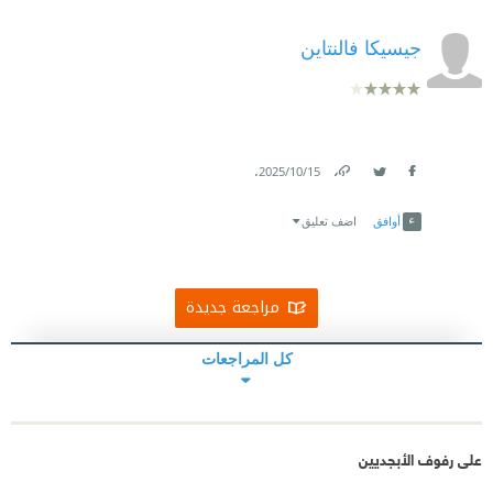
جيسيكا فالنتاين
.
15‏/10‏/2025
Link
Twitter
Facebook
أوافق
اضف تعليق
مراجعة جديدة
كل المراجعات
على رفوف الأبجديين