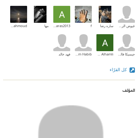
غيوض الروقي
ساره رضا
f
Aras aras2013
مها
Manar Mahmoud
جيسيكا فالنتاين
Asma Alhamli
Ebtissam Habib
فهد خالد
كل القرّاء
المؤلف