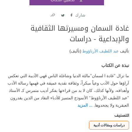
اشتر
شارك
Link
Twitter
Facebook
غادة السمان ومسيرتها الثقافية
والإبداعية - دراسات
تأليف
عبد اللطيف الأرناؤوط
(تأليف)
نبذة عن الكتاب
ما تزال "غادة ا لسمان"مالئة الدنيا وشاغلة الناس فهي الأديبة التي تعكس
آراؤها حول الأدب وعياً مبكراً، وثقافة نقدية عميقة في فهمها رسالة الأدب
وأهدافه. ولأنها كذلك، كان لا بد من قراءتها بفكر أديب متمرس كـ الأستاذ
"عبد اللطيف الأرناؤوط" الأنموذج المتميز للأدباء النقاد من الذين يقدرون
العبقرية ولا يجحدوها.
... المزيد
التصنيف
دراسات ومقالات أدبية