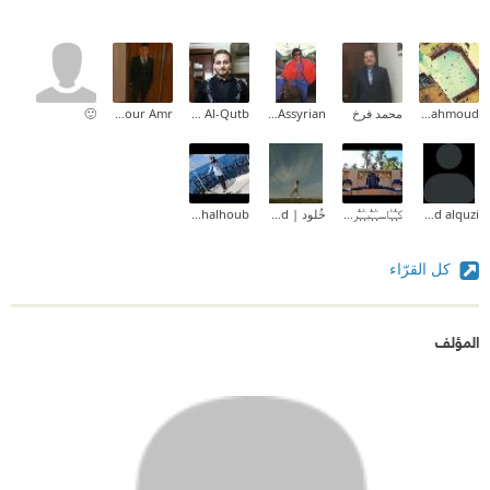
Shrouk Mahmoud
محمد فرخ
Ashoraya Assyrian
Mohamed Al-Qutb
Taymour Amr
🙂
ahmed alquzi
كہٰٰۧۧہٰۧاسہٰۧہٰٰۧۧبہٰۧہٰٰۧۧر ۦ، ۦ، ۦ،
خُلود | 🇸🇦🇬🇧Khulud
Mariam Chalhoub
كل القرّاء
المؤلف