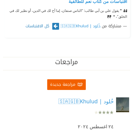
اقتباسات من كتاب نعم للطائفية
❞ يقول علي بن أبي طالب: "الناس صنفان، إما أخ لك في الدين، أو نظير لك في
الخلق"، ❝
مشاركة من
كل الاقتباسات
خُلود | 🇸🇦🇬🇧Khulud
مراجعات
مراجعة جديدة
خُلود | 🇸🇦🇬🇧Khulud
٢٤ اغسطس ٢٠٢٤