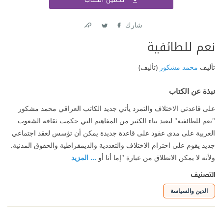
اشتر
شارك
Link
Twitter
Facebook
نعم للطائفية
تأليف
محمد مشكور
(تأليف)
نبذة عن الكتاب
على قاعدتي الاختلاف والتمرد يأتي جديد الكاتب العراقي محمد مشكور
"نعم للطائفية" ليعيد بناء الكثير من المفاهيم التي حكمت ثقافة الشعوب
العربية على مدى عقود على قاعدة جديدة يمكن أن تؤسس لعقد اجتماعي
جديد يقوم على احترام الاختلاف والتعددية والديمقراطية والحقوق المدنية.
ولأنه لا يمكن الانطلاق من عبارة "إما أنا أو
... المزيد
التصنيف
الدين والسياسة