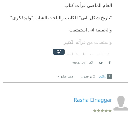
العام الماضى قرأت كتاب
"تاريخ شكل تانى" للكاتب والباحث الشاب "وليدفكرى"
والحقيقة انى استمتعت
واستفدت من قرآته الكثير
وقتها عزمت على قراءة
.
9‏/5‏/2014
كتابه الثانى"تاريخ فى الظل"
Link
Twitter
Facebook
أوافق
2
يوافقون
اضف تعليق
وقد كان........
وفى هذا الكتاب يكمل الكاتب
Rasha Elnaggar
مابدأه فى كتابه الأول
من عرض للتاريخ وتحليل
أحداثه بشكل مبسط شيق