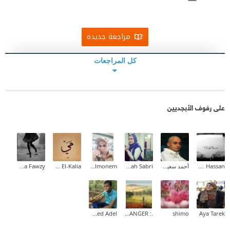
مراجعة جديدة
كل المراجعات
على رفوف الأبجديين
Ahmed M. Hassan
أحمد سعيد البراجه
Sarah Sabri
Waled Abd Elmonem
Mai Abd El-Kalia
Nashwa Fawzy
Ahmed Adel
.: THE STRANGER :.
shimo
Aya Tarek