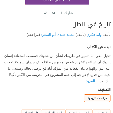
اشتر
شارك
Link
Twitter
Facebook
تاريخ في الظل
تأليف
وليد فكري
(تأليف)
محمد حمدى أبو السعود
(مراجعة)
نبذة عن الكتاب
تخيل معي أنك تسير في طريقك لشأن من شئونك فسمعت استغاثة إنسان
يناديك أن تساعده لإخراج شخص محبوس ظلمًا خلف جدران سميكة تحجب
عنه النور والهواء. ماذا تفعل؟ من المؤكد أنك لن ترضى بحاله وستبذل ما
لديك من قدرة لإخراجه إلى حقه المشروع في الحرية.. من الأكثر تأكيدًا
أنك بعد
... المزيد
التصنيف
دراسات تاريخية
تاريخ مصر
الحضارات القديمة
الدين والسياسة
علم الاجتماع