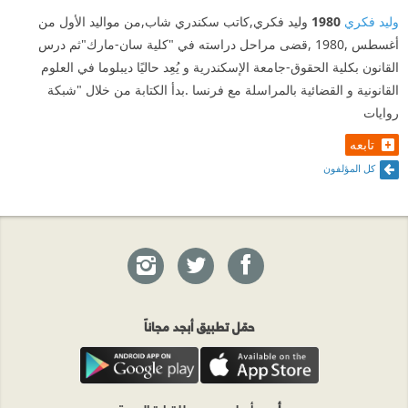
وليد فكري
1980
وليد فكري,كاتب سكندري شاب,من مواليد الأول من
أغسطس ,1980 ,قضى مراحل دراسته في "كلية سان-مارك"ثم درس
القانون بكلية الحقوق-جامعة الإسكندرية و يُعِد حاليًا ديبلوما في العلوم
القانونية و القضائية بالمراسلة مع فرنسا .بدأ الكتابة من خلال "شبكة
روايات
تابعه
كل المؤلفون
حمّل تطبيق أبجد مجاناً