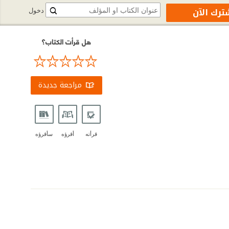
ترك الآن
دخول
هل قرأت الكتاب؟
مراجعة جديدة
قرأته
أقرؤه
سأقرؤه