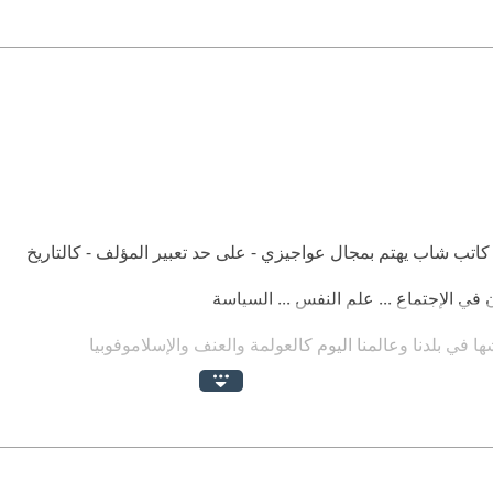
سم مصر و نحن العنف ) نجد بحثًا مفيدًا يطرح أسئلة ليبحث القارئ عن 
مي المصري ( وسعودة مصر ) وعن تاريخنا وما فعلوه به.
كاتب شاب يهتم بمجال عواجيزي - على حد تعبير المؤلف - كالتاريخ
في الإجتماع ... علم النفس ... السياسة
ا في بلدنا وعالمنا اليوم كالعولمة والعنف والإسلاموفوبيا
اريخ الاجتماعي والثقافي والاقتصادي ؟
لحكام والقادة ومن حولهم متجاهلًا أي ذكر لطبقات الشعب في تدمير ث