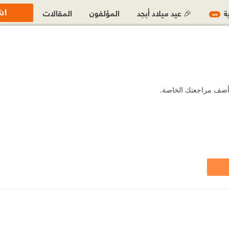
اش
ية
🎉 عيد ميلاد أبجد
المؤلفون
المقالات
جديد
و أضف مراجعتك الخاصة.