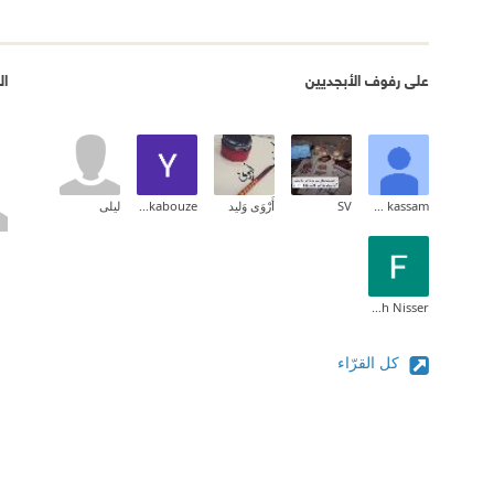
على رفوف الأبجديين
ال
Gofran kassam
SV
أَرْوَى وَليد
Yassmin Boukabouze
ليلى
Farah Nisser
كل القرّاء