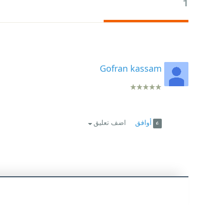
1
Gofran kassam
أوافق
اضف تعليق