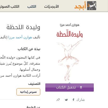
الأبجديّات
الكتب
الكتب الصوت
وليدة اللحظة
تأليف
هوازن أحمد مرزا
(تأليف
نبذة عن الكتاب
في كتابها المعنون «وليدة الل
متفرقة، كلّ موضوع يُبرز شيئاً
وجمال أسلوبها.‏
أرادت الكاتبة هوازن أحمد مر
التصنيف
تحميل الكتاب
اشترك الآن
نصوص إبداعية
شارك
Link
Twitter
Facebook
عن الطبعة