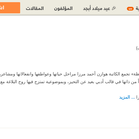
اش
ية
🎉 عيد ميلاد أبجد
المؤلفون
المقالات
جديد
)
ّحظة» تجمع الكاتبة هوازن أحمد مرزا مراحل حياتها وعواطفها ‏وانفعالاتها ومشا
 ‏من ذاتها في قالب أدبي بعيد عن التحيز، وبموضوعية تمتزج فيها روح البلاغة مع 
زا
... المزيد