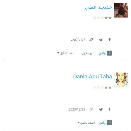
خديجة عطي
.
7‏/4‏/2022
Link
Twitter
Facebook
أوافق
1
يوافقون
اضف تعليق
Dania Abu Taha
.
21‏/12‏/2023
Link
Twitter
Facebook
أوافق
اضف تعليق