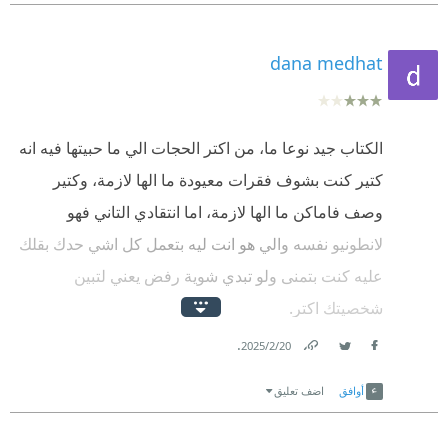
dana medhat
الكتاب جيد نوعا ما، من اكتر الحجات الي ما حبيتها فيه انه
كتير كنت بشوف فقرات معيودة ما الها لازمة، وكتير
وصف فاماكن ما الها لازمة، اما انتقادي التاني فهو
لانطونيو نفسه والي هو انت ليه بتعمل كل اشي حدك بقلك
عليه كنت بتمنى ولو تبدي شوية رفض يعني لتبين
شخصيتك اكتر.
.
20‏/2‏/2025
الي حبيته بالكتاب ساعدني اعرف واقرأ معلومات تانية
Link
Twitter
Facebook
وجديدة وخلاني مطلعة على حجات اكتر
أوافق
اضف تعليق