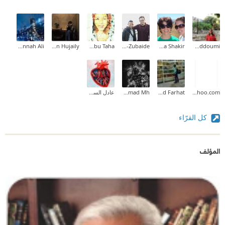
Mennah Ali
Razan Hujaily
Dania Abu Taha
Mohammad Al-Zubaide
Maha Shakir
Salwa Fuad Qaddoumi
bashar.ghanem99@yahoo.com
Ahmed Farhat
Mohammad Mh
عادل السومري
كل القرّاء
المؤلف