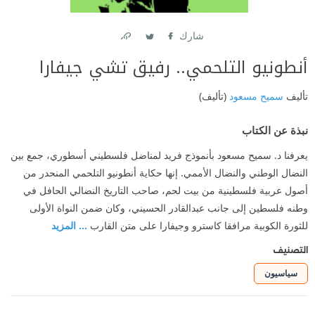
شارك
Link
Twitter
Facebook
أنطونيو التلحمي.. رفيق تشي جيفارا
تأليف
سميح مسعود
(تأليف)
نبذة عن الكتاب
يعرفنا د. سميح مسعود بأنموذج فريد لمناضل فلسطيني أسطوري، جمع بين
النضال الوطني والنضال الأممي. إنها حكاية أنطونيو التلحمي المنحدر من
أصول عربية فلسطينية من بيت لحم، صاحب التاريخ النضالي الحافل في
وطنه فلسطين إلى جانب عبدالقادر الحسيني، وكان ضمن النواة الأولى
للثورة الكوبية مرافقا كاسترو وجيفارا على متن القارب
... المزيد
التصنيف
سياسيون