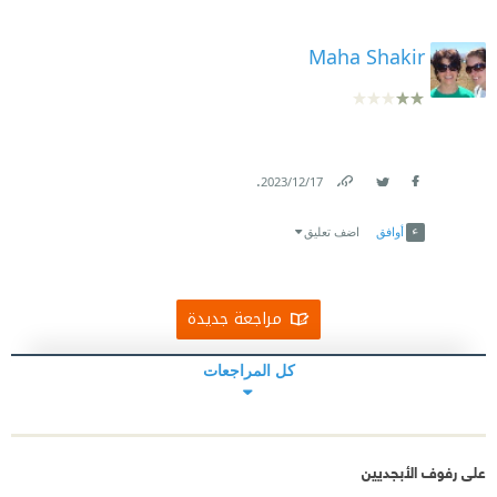
Maha Shakir
.
17‏/12‏/2023
Link
Twitter
Facebook
أوافق
اضف تعليق
مراجعة جديدة
كل المراجعات
على رفوف الأبجديين