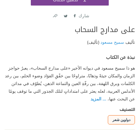
اشتر
شارك
Link
Twitter
Facebook
على مدارج السحاب
تأليف
سميح مسعود
(تأليف)
نبذة عن الكتاب
هو ذا سميح مسعود في ديوانه الأخير «على مدارج السحاب»، يعبرُ حواجز
الزمان والمكان جيئةً وذهابًا، متراوحًا بين خفْقِ الفؤاد وضوء الحلم، بين رعد
الكلمات وبرق اللهفة، بين رفّةِ العين والتماعة الذهن، يُطوّف في مدائن
الأندلس العربية، لعله يعثر على امتداداتٍ لتلك الجذور التي ما توقف يومًا
عن البحث عنها،
... المزيد
التصنيف
دواوين شعر