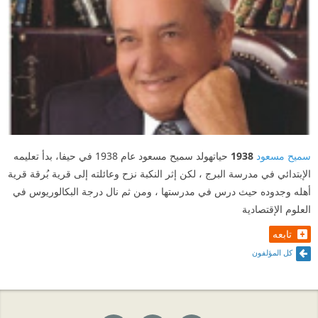
سميح مسعود
1938
حياتهولد سميح مسعود عام 1938 في حيفا، بدأ تعليمه
الإبتدائي في مدرسة البرج ، لكن إثر النكبة نزح وعائلته إلى قرية بُرقة قرية
أهله وجدوده حيث درس في مدرستها ، ومن ثم نال درجة البكالوريوس في
العلوم الإقتصادية
تابعه
كل المؤلفون