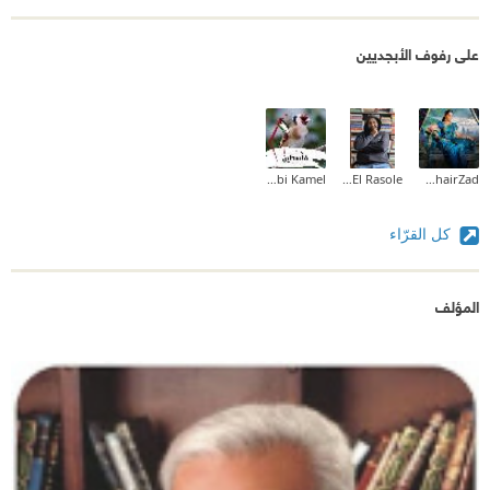
على رفوف الأبجديين
Gherbi Kamel
Fedaa El Rasole
Rahel KhairZad
كل القرّاء
المؤلف