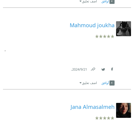
أوافق
اضف تعليق
Mahmoud joukha
.
.
21‏/9‏/2024
Link
Twitter
Facebook
أوافق
اضف تعليق
Jana Almasalmeh