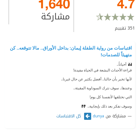
1,640
4.7
مشاركة
351
تقييم
اقتباسات من رواية الطفلة إيمان: بداخل الأوراق.. مالا تتوقعه.. كن
متهيئاً للصدمات!
أحياناً..
⁠‫قراءة الأحداث البشعة في الحياة مفيدة!
⁠‫لأنها تخبر بأن حالنا.. أفضل بكثير عن حال غيرنا..
⁠‫وعندها.. سوف نترك السوداوية المقيتة..
⁠‫التي نختلقها لأنفسنا كل يوم!
⁠‫وسوف نفكر بعد ذلك بإيجابية..
مشاركة من
كل الاقتباسات
dunya