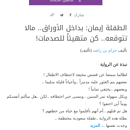
اشتر
شارك
Link
Twitter
Facebook
الطفلة إيمان: بداخل الأوراق.. مالا
تتوقعه.. كن متهيئاً للصدمات!
تأليف
حزام بن راشد
(تأليف)
نبذة عن الرواية
لطالما سمعنا عن قصص مخيفة لاختطاف الاطفال !
بعضهم يتم العثور عليه مدمراً ..وأحياناً قليلة سليما ..
وبعضهم ..يختفي تماماً !
وبكل سهولة تمر السنين ..وننسى خبر اختطافه ..لكن ..هل سألتم أنفسكم
يوماً أين اختفوا ؟
هل تم قتلهم ..أم أنهم تأقلموا مع حياة من خطفهم ؟
بطلة هذه الرواية ..طفلة سعودية مختطفة ..
وجدت نفسها
... المزيد