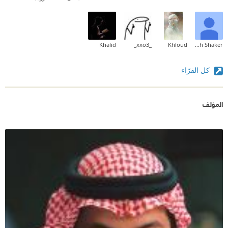
Khalid
_xxo3_
Khloud
Sarah Shaker
كل القرّاء
المؤلف