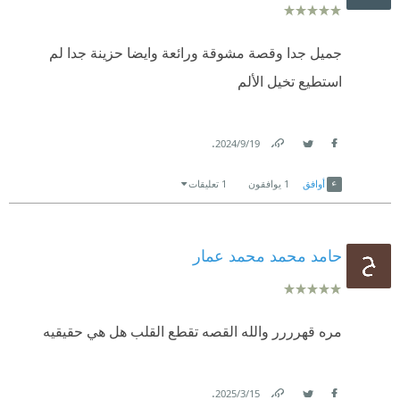
جميل جدا وقصة مشوقة ورائعة وايضا حزينة جدا لم
استطيع تخيل الألم
.
19‏/9‏/2024
Link
Twitter
Facebook
أوافق
1
يوافقون
1 تعليقات
حامد محمد محمد عمار
مره قهرررر والله القصه تقطع القلب هل هي حقيقيه
.
15‏/3‏/2025