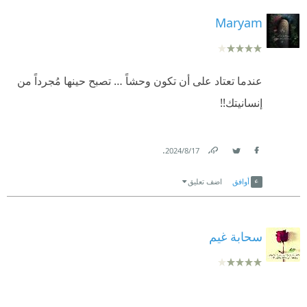
Maryam
عندما تعتاد على أن تكون وحشاً … تصبح حينها مُجرداً من
إنسانيتك!!
.
17‏/8‏/2024
Link
Twitter
Facebook
أوافق
اضف تعليق
سحابة غيم