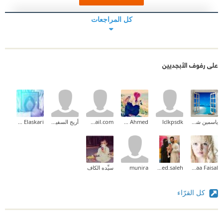
كل المراجعات
على رفوف الأبجديين
ياسمين شرف
lclkpsdk
Eman Ahmed
achouaib.2013@gmail.com
أريج السفياني
Ahmed Elaskari
Doaa Faisal
somaia.ahmed.saleh
munira
سيِّده الكاف
كل القرّاء