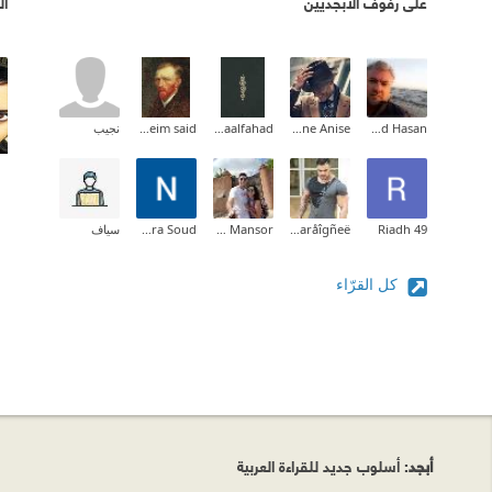
على رفوف الأبجديين
ال
Ahmad Hasan
Youne Anise
Asmaalfahad
moneim said
نجيب
Riadh 49
Ýøųcéf Ł'aråîgñeë
Mahy Mansor
Nora Soud
سياف
كل القرّاء
أبجد
: أسلوب جديد للقراءة العربية