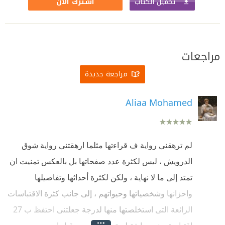
تحميل الكتاب
اشترك الآن
مراجعات
مراجعة جديدة
Aliaa Mohamed
لم ترهقنى رواية ف قراءتها مثلما ارهقتنى رواية شوق
الدرويش ، ليس لكثرة عدد صفحاتها بل بالعكس تمنيت ان
تمتد إلى ما لا نهاية ، ولكن لكثرة أحداثها وتفاصيلها
واحزانها وشخصياتها وحيواتهم ، إلى جانب كثرة الاقتباسات
الرائعة التى استخلصتها منها لدرجة جعلتنى احتفظ ب 27