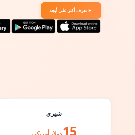
تعرف أكثر على أبجد
شهري
15
دولار أمريكي