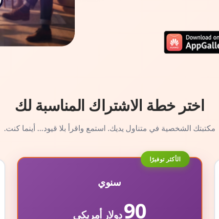
اختر خطة الاشتراك المناسبة لك
مكتبتك الشخصية في متناول يديك. استمع واقرأ بلا قيود… أينما كنت.
الأكثر توفيرًا
سنوي
90
دولار أمريكي