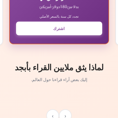
بدلا من
180
دولار أمريكي
تجدد كل سنة بالسعر الأصلي
اشترك
لماذا يثق ملايين القراء بأبجد
إليك بعض آراء قراءنا حول العالم.
›
‹