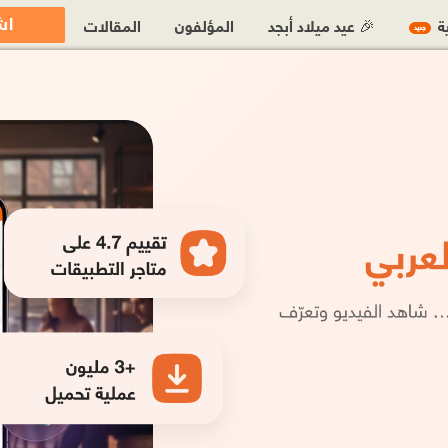
اش
ية
🎉 عيد ميلاد أبجد
المؤلفون
المقالات
جديد