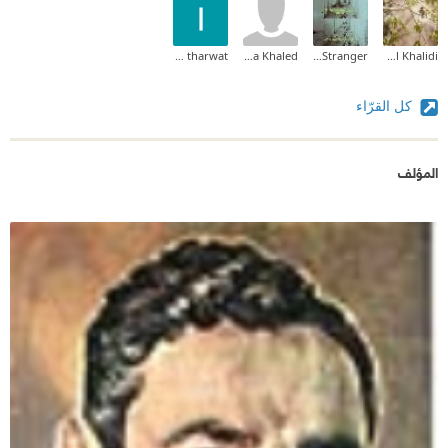
lena tharwat
Dana Khaled
Wandering Stranger
Ahmad Al Khalidi
كل القرّاء
المؤلف