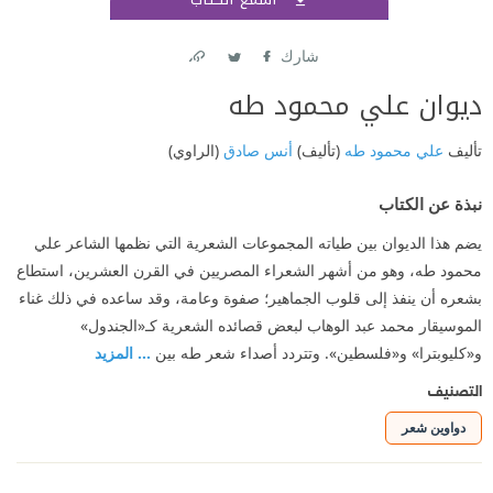
اشتر
شارك
Link
Twitter
Facebook
ديوان علي محمود طه
تأليف
علي محمود طه
(تأليف)
أنس صادق
(الراوي)
نبذة عن الكتاب
يضم هذا الديوان بين طياته المجموعات الشعرية التي نظمها الشاعر علي
محمود طه، وهو من أشهر الشعراء المصريين في القرن العشرين، استطاع
بشعره أن ينفذ إلى قلوب الجماهير؛ صفوة وعامة، وقد ساعده في ذلك غناء
الموسيقار محمد عبد الوهاب لبعض قصائده الشعرية كـ«الجندول»
و«كليوبترا» و«فلسطين». وتتردد أصداء شعر طه بين
... المزيد
التصنيف
دواوين شعر