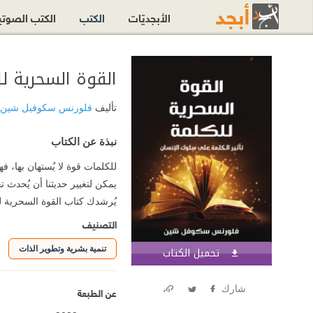
الأبجديّات
الكتب
الكتب الصوت
القوة السحرية ل
تأليف
فلورنس سكوفيل شين
نبذة عن الكتاب
للكلمات قوة لا يُستهان بها، فه
يمكن لتغيير حديثنا أن يُحدث ت
يُرشدك كتاب القوة السحرية ل
التصنيف
تنمية بشرية وتطوير الذات
تحميل الكتاب
اشترك الآن
شارك
عن الطبعة
Link
Twitter
Facebook