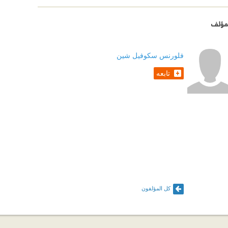
مؤلف
فلورنس سكوفيل شين
تابعه
كل المؤلفون