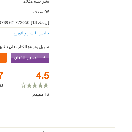
نشر سنة 2022
96 صفحة
[ردمك 13] 9789921772050
جليس للنشر والتوزيع
تحميل وقراءة الكتاب على تطبيق
تحميل الكتاب
7
4.5
م
13
تقييم