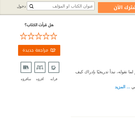
ترك الآن
دخول
هل قرأت الكتاب؟
مراجعة جديدة
ما نقوله، نبدأ تدريجيًا بإدراك كيف
قرأته
أقرؤه
سأقرؤه
في
... المزيد