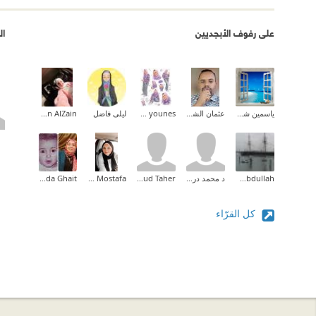
على رفوف الأبجديين
ال
ياسمين شرف
عثمان الشيخ خضر النور
amira younes
ليلى فاضل
Nesreen AlZain
Khaled Abdullah
د محمد درويش
Homoud Taher
Lamis Mostafa
Ghada Ghait
كل القرّاء