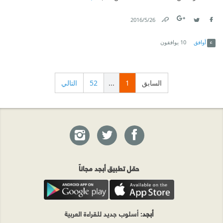
26‏/5‏/2016
Link
Twitter
Facebook
أوافق
10
يوافقون
السابق
1
...
52
التالي
حمّل تطبيق أبجد مجاناً
أبجد
: أسلوب جديد للقراءة العربية