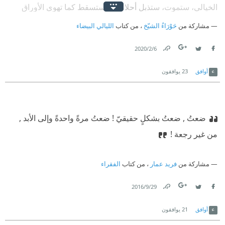
الخيالي، ستموت، ستذبل أحلامك، وستسقط كما تهوي الأوراق
الصفراء من الأشجار.
مشاركة من
حَوْرَاءُ الشيّخ
، من كتاب
الليالي البيضاء
6‏/2‏/2020
Link
Twitter
Facebook
أوافق
23
يوافقون
ضعتُ , ضعتُ بشكلٍ حقيقيّ ! ضعتُ مرةً واحدةً وإلى الأبد ,
من غير رجعة !
مشاركة من
فريد عمار
، من كتاب
الفقراء
29‏/9‏/2016
Link
Twitter
Facebook
أوافق
21
يوافقون