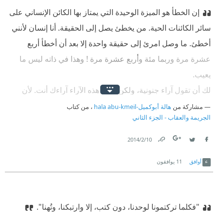
إن الخطأ هو الميزة الوحيدة التي يمتاز بها الكائن الإنساني على
سائر الكائنات الحية. من يخطئ يصل إلى الحقيقة. أنا إنسان لأنني
أخطئ. ما وصل امرئ إلى حقيقة واحدة إلا بعد أن أخطأ أربع
عشرة مرة وربما مئة وأربع عشرة مرة ! وهذا في ذاته ليس ما
يعيب.
لك أن تقول آراء جنونية، ولكن لتكن هذه الآراء آراءك أنت. لأن
يخطئ المرء بطريقته الشخصية، فذلك يكاد يكون خيرًا من ترديد
مشاركة من
هالة أبوكميل-hala abu-kmeil
، من كتاب
الجريمة والعقاب - الجزء الثاني
حقيقة لقّنه إياها غيره.
10‏/2‏/2014
أنت في الحالة الأولى إنسان، أما في الحالة الثانية فأنت ببغاء لا
Link
Twitter
Facebook
أكثر.
أوافق
11
يوافقون
"فكلما تركتمونا لوحدنا، دون كتب، إلا وارتبكنا، وتُهنا".