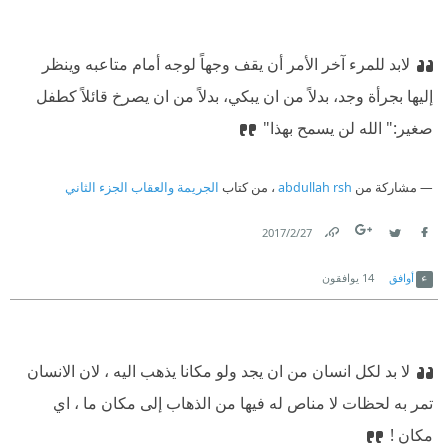
لابد للمرء آخر الأمر أن يقف وجهاً لوجه أمام متاعبه وينظر
إليها بجرأة وجد، بدلاً من ان يبكي، بدلاً من ان يصرخ قائلاً كطفل
صغير:" الله لن يسمح بهذا"
مشاركة من
abdullah rsh
، من كتاب
الجريمة والعقاب الجزء الثاني
27‏/2‏/2017
Link
Twitter
Facebook
أوافق
14
يوافقون
لا بد لكل انسان من ان يجد ولو مكانا يذهب اليه ، لان الانسان
تمر به لحظات لا مناص له فيها من الذهاب إلى مكان ما ، اي
مكان !