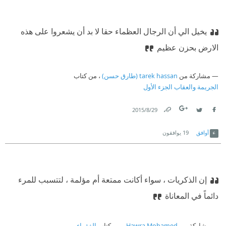
يخيل الي أن الرجال العظماء حقا لا بد أن يشعروا على هذه
الارض بحزن عظيم
مشاركة من
tarek hassan (طارق حسن)
، من كتاب
الجريمة والعقاب الجزء الأول
29‏/8‏/2015
Link
Twitter
Facebook
أوافق
19
يوافقون
إن الذكريات ، سواء أكانت ممتعة أم مؤلمة ، لتتسبب للمرء
دائماً في المعاناة
مشاركة من
Hawra Mohamed
، من كتاب
الفقراء