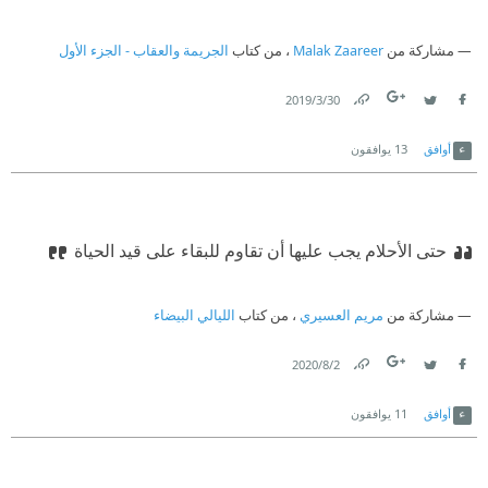
مشاركة من
Malak Zaareer
، من كتاب
الجريمة والعقاب - الجزء الأول
30‏/3‏/2019
Link
Twitter
Facebook
أوافق
13
يوافقون
حتى الأحلام يجب عليها أن تقاوم للبقاء على قيد الحياة
مشاركة من
مريم العسيري
، من كتاب
الليالي البيضاء
2‏/8‏/2020
Link
Twitter
Facebook
أوافق
11
يوافقون