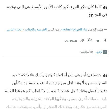
كلما كان مكر المرء أكبر كانت الأمور الأبسط هى التي توقعه
في الفخ
مشاركة من
ثناء الخواجا (kofiia)
، من كتاب
الجريمة والعقاب - الجزء الثاني
26‏/6‏/2014
Link
Twitter
Facebook
أوافق
50
يوافقون
وتتساءل: أين هي إذن أحلامك؟ وتهز رأسك قائلاً: كم تطير
السنوات سريعاً! وتتساءل من جديد: ماذا فعلت بسنواتك؟ أين
دفنت أفضل وقتك؟ هل عشت؟ نعم أو لا؟ انظر، كم هو هذا العالم
بارد. سنوات أخرى ستمر، وتعقُبها الوحدة الحزينة والشيخوخة
المرتعشة مع عكازها، وبعد ذلك الضجر واليأس، سيشحب عالمك