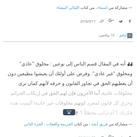
مشاركة من
اسماء
، من كتاب
الليالي البيضاء
17‏/9‏/2018
Link
Twitter
Facebook
أوافق
15
يوافقون
أنه في المقال قسم الناس إلى نوعين : مخلوق "عادي"
ومخلوق "غير عادي". وفرض على أولئك أن يعيشوا مطيعين دون
أن يعطيهم الحق في تجاوز القانون و خرقه لأنهم كمان ترى
مخلوقات عادية, أما الآخرون فإن لهم الحق في إرتكاب الجرائم
وخرق كل قانون لمجرد كونهم مخلوقات غير عادية! أليست هذه
فكرتك ؟ أم تراني مخطئاً ؟
مشاركة من
فريق أبجد
، من كتاب
الجريمة والعقاب - الجزء الثاني