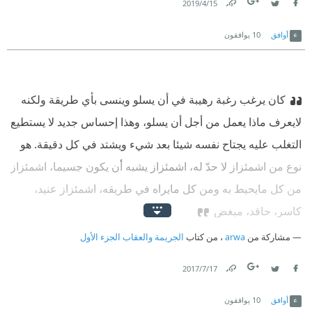
15‏/4‏/2019
Link
Twitter
Facebook
أوافق
10
يوافقون
كان يرغب رغبة رهيبة في أن يسلو وينسى بأي طريقة ولكنه
لايعرف ماذا يعمل من أجل أن يسلو، وهذا إحساس جديد لا يستطيع
التغلب عليه يجتاح نفسه شيئا بعد شيء ويشتد في كل دقيقة. هو
نوع من اشمئزاز لا حدّ له، اشمئزاز يشبه أن يكون جسيما، اشمئزاز
من كل مايحيط به ومن كل مايراه في طريقه، اشمئزاز عنيد،
كاسر، حاقد، مبغض
مشاركة من
arwa
، من كتاب
الجريمة والعقاب الجزء الأول
17‏/7‏/2017
Link
Twitter
Facebook
أوافق
10
يوافقون