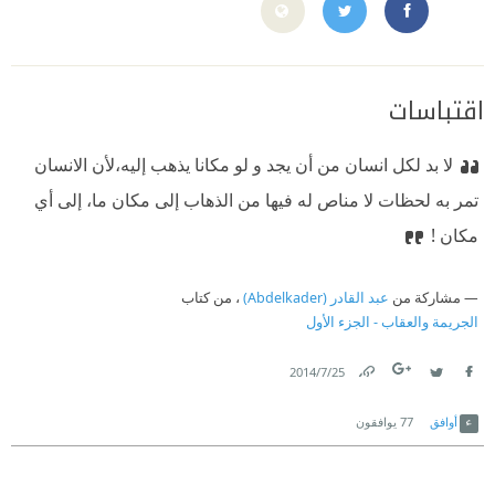
D9%81%D8%B3%D9%83%D9%8A/100864843428617
https://twitter.com/dostoevsky_f
اقتباسات
لا بد لكل انسان من أن يجد و لو مكانا يذهب إليه،لأن الانسان
تمر به لحظات لا مناص له فيها من الذهاب إلى مكان ما، إلى أي
مكان !
مشاركة من
عبد القادر (Abdelkader)
، من كتاب
الجريمة والعقاب - الجزء الأول
25‏/7‏/2014
Link
Twitter
Facebook
أوافق
77
يوافقون