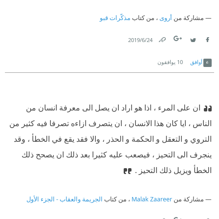
مشاركة من
أروى
، من كتاب
مذكّرات قبو
24‏/6‏/2019
Link
Twitter
Facebook
أوافق
10
يوافقون
ان على المرء ، اذا هو اراد ان يصل الى معرفة انسان من
الناس ، ايا كان هذا الانسان ، ان يتصرف ازاءه تصرفا فيه كثير من
التروي و التعقل و الحكمة و الحذر ، والا فقد يقع في الخطأ ، وقد
ينجرف الى التحيز ، فيصعب عليه كثيرا بعد ذلك ان يصحح ذلك
الخطأ ويزيل ذلك التحيز .
مشاركة من
Malak Zaareer
، من كتاب
الجريمة والعقاب - الجزء الأول