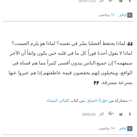
23‏/11‏/2013
Link
Twitter
Facebook
أوافق
15
يوافقون
لماذا يحتفظ أفضلنا بسّر في نفسه؟ لماذا هو يلزم الصمت؟
لماذا لا يقول أحدنا فوراً كل ما في قلبه حين يكون واثقاً أن الآخر
سيفهمه؟ إن جميع الناس يبدون أقسى كثيراً مما هم قساة في
الواقع، ويتخيلون إنهم يخفضون قيمة عاطفتهم إذا هم عبروا عنها
بسرعة مسرفة.
مشاركة من
حَوْرَاءُ الشيّخ
، من كتاب
الليالي البيضاء
6‏/2‏/2020
Link
Twitter
Facebook
أوافق
14
يوافقون