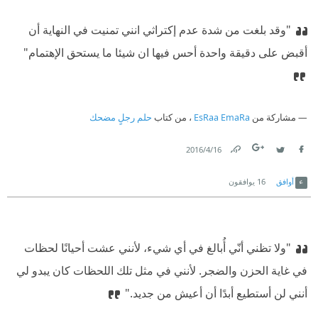
"وقد بلغت من شدة عدم إكتراثي انني تمنيت في النهاية أن
أقبض على دقيقة واحدة أحس فيها ان شيئا ما يستحق الإهتمام"
مشاركة من
EsRaa EmaRa
، من كتاب
حلم رجلٍ مضحك
16‏/4‏/2016
Link
Twitter
Facebook
أوافق
16
يوافقون
"ولا تظني أنّي أُبالغ في أي شيء، لأنني عشت أحيانًا لحظات
في غاية الحزن والضجر. لأنني في مثل تلك اللحظات كان يبدو لي
أنني لن أستطيع أبدًا أن أعيش من جديد."