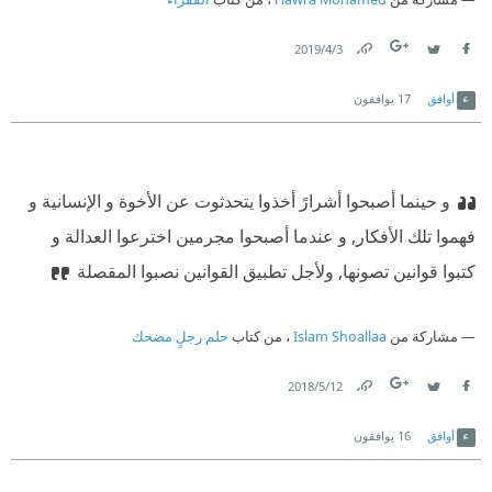
3‏/4‏/2019
Link
Twitter
Facebook
أوافق
17
يوافقون
و حينما أصبحوا أشرارً أخذوا يتحدثوت عن الأخوة و الإنسانية و
فهموا تلك الأفكار, و عندما أصبحوا مجرمين اخترعوا العدالة و
كتبوا قوانين تصونها, ولأجل تطبيق القوانين نصبوا المقصلة
مشاركة من
Islam Shoallaa
، من كتاب
حلم رجلٍ مضحك
12‏/5‏/2018
Link
Twitter
Facebook
أوافق
16
يوافقون