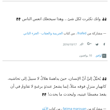
وانك تكثرت لكل شئ .. وهذا سيجعلك اتعس الناس
مشاركة من
lhafed
، من كتاب
الجريمة والعقاب - الجزء الثاني
17‏/10‏/2016
Link
Twitter
Facebook
أوافق
10
يوافقون
يُخيَّلُ إليَّ أنَّ الإنسان، حينَ يداهمهُ هلاكٌ لا سبيلَ إلى تحاشيه،
كانهيارِ منزلٍ فوقه مثلاً، إنما يشعرُ عندئذٍ برغبةٍ لا تقاومُ في أن
يقعدَ مغمضًا عينيه، وليحدث ما يحدث!
مشاركة من
fatima marouan
، من كتاب
الأبله