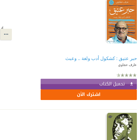
حبر عتيق : كشكول أدب ولغة .. وعبث
عارف حجاوي
تحميل الكتاب
اشترك الآن