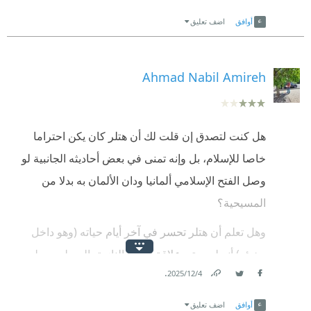
Link
Twitter
Facebook
أوافق
اضف تعليق
Ahmad Nabil Amireh
هل كنت لتصدق إن قلت لك أن هتلر كان يكن احتراما
خاصا للإسلام، بل وإنه تمنى في بعض أحاديثه الجانبية لو
وصل الفتح الإسلامي ألمانيا ودان الألمان به بدلا من
المسيحية؟
وهل تعلم أن هتلر تحسر في آخر أيام حياته (وهو داخل
مخبئه) أنه لم يمتن علاقة ألمانيا النازية بالمسلمين ولم
.
4‏/12‏/2025
يتقرب إلى العالم الإسلامي إلا متاخرا جدا؟
Link
Twitter
Facebook
هذا عنوان عام مخادع لواحدة من حكايات استغلال القوى
أوافق
اضف تعليق