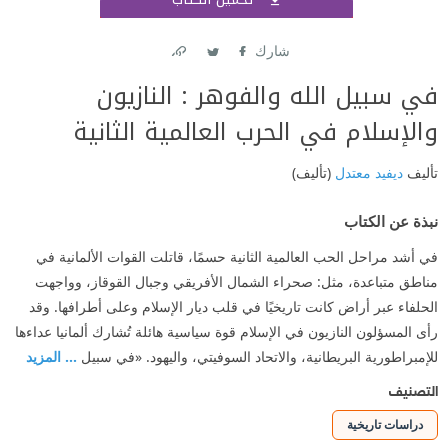
اشتر
شارك
Link
Twitter
Facebook
في سبيل الله والفوهر : النازيون
والإسلام في الحرب العالمية الثانية
تأليف
ديفيد معتدل
(تأليف)
نبذة عن الكتاب
في أشد مراحل الحب العالمية الثانية حسمًا، قاتلت القوات الألمانية في
مناطق متباعدة، مثل: صحراء الشمال الأفريقي وجبال القوقاز، وواجهت
الحلفاء عبر أراض كانت تاريخيًا في قلب ديار الإسلام وعلى أطرافها. وقد
رأى المسؤلون النازيون في الإسلام قوة سياسية هائلة تُشارك ألمانيا عداءها
للإمبراطورية البريطانية، والاتحاد السوفيتي، واليهود. «في سبيل
... المزيد
التصنيف
دراسات تاريخية