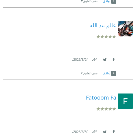
أوافق
اضف تعليق
عالم بيد الله
.
24‏/8‏/2025
Link
Twitter
Facebook
أوافق
اضف تعليق
Fatooom Fa
.
30‏/6‏/2025