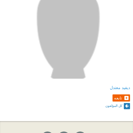
- اصطدمت المنشورات والصحافة النازية في بلاد
المسلمين بمعضلة استفحال الأمية بين الشعوب المسلمة،
لذا لجأت للإذاعات وتدريب وتجنيد الأئمة والخطباء ... وعند
بدء تدريب الأئمة والخطباء اصطدم المستشرقون الألمان
(التي أوكلت لهم مهمة التثقيف الديني للأئمة) بالجهل
المعرفي الديني المستفحل، خصوصا بين مسلمي شرق
أوروبا، حتى بات من مهمة المستشرق الالماني تعليم
الأئمة تفاصيل وأساسيات دينهم ليعلموها لاحقا لجنودهم
ديفيد معتدل
المسلمين.
تابعه
- بنى الألمان النازيون خطتهم الدعائية على افتراض التدين
كل المؤلفون
العميق الأصيل لدى الشعوب المسلمة، وبالتالي مخاطبة
الحس الديني لديهم لتثويرهم ضد قوات الحلفاء، لكن
الواقع أن تلك الشعوب كان ذات تدين "رقيق" بالمجمل،