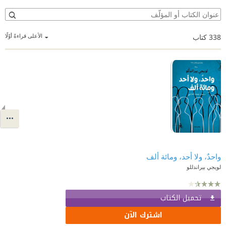
الأعلى قراءةً أوّلًا
338
كتاب
واحدٌ، ولا أحد، ومائة ألف
لويجي بيراندللو
تحميل الكتاب
اشترك الآن