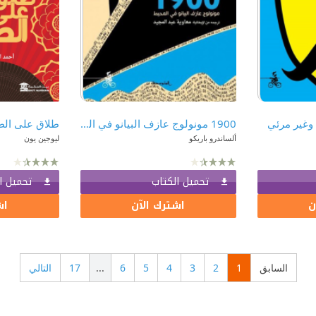
وغير مرئي
1900 مونولوج عازف البيانو في المحيط
طلاق على الطر
ألساندرو باريكو
ليوجين يون
تحميل الكتاب
تحميل ا
ن
اشترك الآن
اش
السابق
1
2
3
4
5
6
...
17
التالي