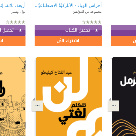
أجراس الوباء - الأناركيَّةُ الاصطناعيَّةُ وإعادةُ تكوينِ العالَم
أربعة، ثلاثة، إثنان
مجموعة من المؤلفين
بول أوستر
تحميل الكتاب
تحميل ا
ن
اشترك الآن
اش