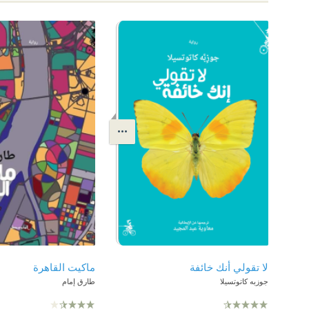
لا تقولي أنك خائفة
ماكيت القاهرة
جوزبه كاتوتسيلا
طارق إمام