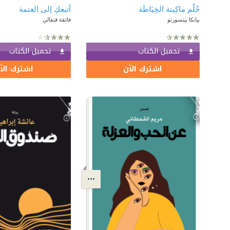
حُلْم ماكِينة الخِيَاطَة
أتبعكِ إلى العتمة
بيانكا بيتسورنو
فائقة قنفالي
تحميل الكتاب
تحميل الكتاب
اشترك الآن
اشترك الآ