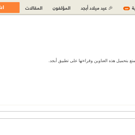
اش
ية
🎉 عيد ميلاد أبجد
المؤلفون
المقالات
جديد
ع بتحميل هذه العناوين وقراءتها على تطبيق أبجد.
https:
https
ht