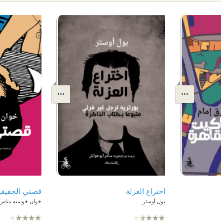
اختراع العزلة
قصتي الحقيقي
بول أوستر
خوان خوسيه مياس