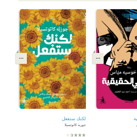
ة
لكنك ستفعل
جوزبه كاتوتسيلا