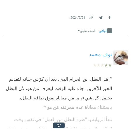
.
21‏/7‏/2024
Link
Twitter
Facebook
أوافق
اضف تعليق
نوف محمد
❞ هذا البطل ابن الحرام الذي، بعد أن كرّس حياته لتقديم
الخير للآخرين، جاء عليه الوقت ليعرف مَنْ هو، لأن البطل
يحتمل كل شيء، ما من معاناة تفوق طاقة البطل،
باستثناء معاناة عدم معرفته مَنْ هو ❝
تبدأ الرواية بـ "طرد البطل من العمل" في نفس وقت
الذكرى السنوية لوفاة والديه، وصديقنا لم يبحث عن عمل