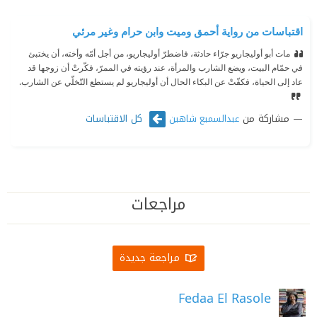
اقتباسات من رواية أحمق وميت وابن حرام وغير مرئي
مات أبو أوليجاريو جرّاء حادثة، فاضطرّ أوليجاريو، من أجل أمّه وأخته، أن يختبئ
في حمّام البيت، ويضع الشارب والمرأة، عند رؤيته في الممرّ، فكّرتْ أن زوجها قد
عاد إلى الحياة، فكفّتْ عن البكاء الحال أن أوليجاريو لم يستطع التّخلّي عن الشارب.
مشاركة من
كل الاقتباسات
عبدالسميع شاهين
مراجعات
مراجعة جديدة
Fedaa El Rasole