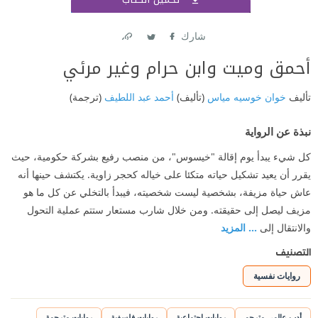
اشتر
شارك
Link
Twitter
Facebook
أحمق وميت وابن حرام وغير مرئي
تأليف
خوان خوسيه مياس
(تأليف)
أحمد عبد اللطيف
(ترجمة)
نبذة عن الرواية
كل شيء يبدأ يوم إقالة "خيسوس"، من منصب رفيع بشركة حكومية، حيث
يقرر أن يعيد تشكيل حياته متكئا على خياله كحجر زاوية. يكتشف حينها أنه
عاش حياة مزيفة، بشخصية ليست شخصيته، فيبدأ بالتخلي عن كل ما هو
مزيف ليصل إلى حقيقته. ومن خلال شارب مستعار ستتم عملية التحول
واﻻنتقال إلى
... المزيد
التصنيف
روايات نفسية
أدب عالمي مترجم
روايات اجتماعية
روايات فلسفية
روايات مترجمة