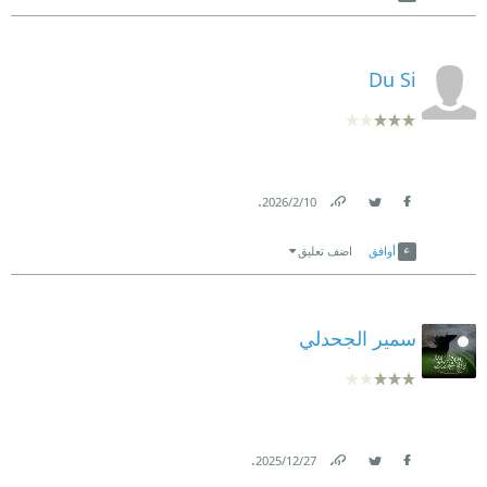
Du Si
.
10‏/2‏/2026
Link
Twitter
Facebook
أوافق
اضف تعليق
سمير الجحدلي
.
27‏/12‏/2025