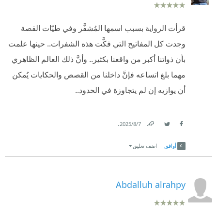
قرأت الرواية بسبب اسمها المُشفَّر وفي طيّات القصة
وجدت كل المفاتيح التي فكَّت هذه الشفرات.. حينها علمت
بأن ذواتنا أكبر من واقعنا بكثير.. وأنَّ ذلك العالم الظاهري
مهما بلغ اتساعه فإنَّ داخلنا من القصص والحكايات يُمكن
أن يوازيه إن لم يتجاوزة في الحدود..
.
7‏/8‏/2025
Link
Twitter
Facebook
أوافق
اضف تعليق
Abdalluh alrahpy