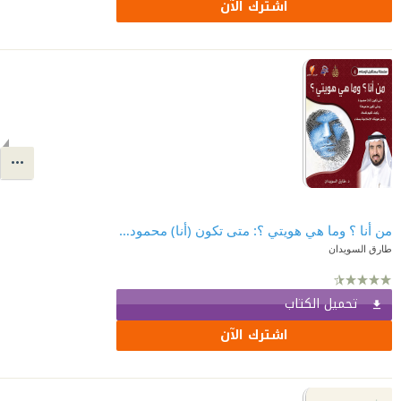
اشترك الآن
من أنا ؟ وما هي هويتي ؟: متى تكون (أنا) محمودة؟ ومتى تكون مذمومة؟ وكيف تفهم نفسك؟ وتميز هويتك الإسلامية بصفاء
طارق السويدان
تحميل الكتاب
اشترك الآن