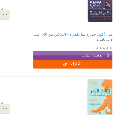
متى أكون جديرة بما يكفي؟ - التعافي من الأم النرجسية | ?Will I Ever Be Good Enough
كاريل ماكبرايد
تحميل الكتاب
اشترك الآن