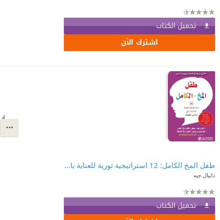
تحميل الكتاب
اشترك الآن
طفل المخ الكامل: 12 استراتيجية ثورية للعناية بالمخ النامي لطفلك | ‎The Whole‎-‎Brain Child‎
دانيال جيه
تحميل الكتاب