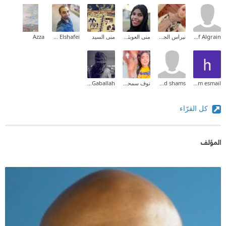
Ashraf Algrain
نبراس الجيلاني
منى العوبثاني | Muna Al Obathani
منى السيد
Taher Elshafei
Azza
haytham esmail
mohamed shams
نوف سمحان
Marina Gaballah
كل القرّاء
المؤلف