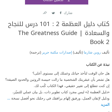
اشتر
شارك
Link
Twitter
Facebook
كتاب دليل العظمة 2 : 101 درس للنجاح
والسعادة | ‎The Greatness Guide
Book ‎2‎‎
تأليف
روبن شارما
(تأليف)
إصدارات مكتبة جرير
(ترجمة)
نبذة عن الكتاب
هل حان الوقت لتأخذ حياتك وعملك إلى مستوى أعلى؟
هل تشعر بأن عبقريتك الشخصية ما زالت حبيسة الروتين والحدود الضيقة؟
إن كنت تتطلع إلى تغيير حقيقي، فهذا الكتاب كُتب لك.
«دليل العظمة 2» ليس مجرد كتاب تطوير ذات، بل بيان عملي للتميّز،
ودليل لإتقان العمل، ورفيق إلهام يرافقك في رحلتك نحو أفضل نسخة
...
المزيد