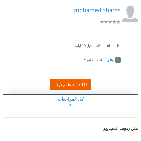
mohamed shams
.
قبل 10 ايام
Link
Twitter
Facebook
أوافق
اضف تعليق
مراجعة جديدة
كل المراجعات
على رفوف الأبجديين