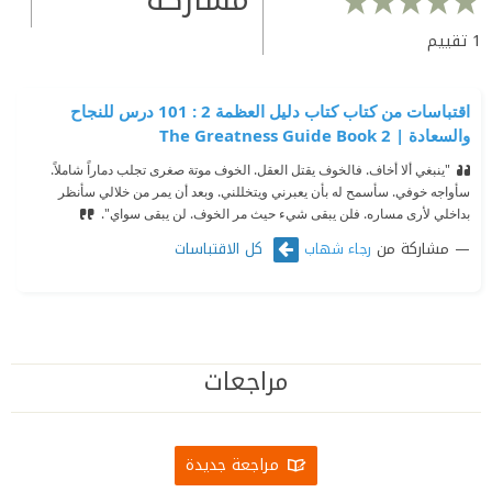
1
تقييم
اقتباسات من كتاب كتاب دليل العظمة 2 : 101 درس للنجاح
والسعادة | ‎The Greatness Guide Book ‎2‎‎
"ينبغي ألا أخاف. فالخوف يقتل العقل. الخوف موتة صغرى تجلب دماراً شاملاً.
سأواجه خوفي. سأسمح له بأن يعبرني ويتخللني. وبعد أن يمر من خلالي سأنظر
بداخلي لأرى مساره. فلن يبقى شيء حيث مر الخوف. لن يبقى سواي".
مشاركة من
كل الاقتباسات
رجاء شهاب
مراجعات
مراجعة جديدة