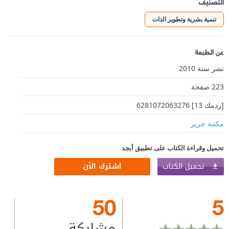
التصنيف
تنمية بشرية وتطوير الذات
عن الطبعة
نشر سنة 2010
223 صفحة
[ردمك 13] ‎6281072063276‎‎
مكتبة جرير
تحميل وقراءة الكتاب على تطبيق أبجد
تحميل الكتاب
اشترك الآن
50
5
مشاركة