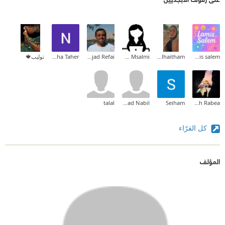
lamis salem
Zainab_alhaitham
Rim Msalmi
Amjad Refai
Noha Taher
توليب🍁
talal
Sanad Nabil
Seiham
Sarah Rabea
كل القرّاء
المؤلف