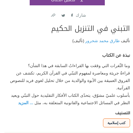
اشتر
شارك
Link
Twitter
Facebook
التبني في التنزيل الحكيم
تأليف
طارق محمد شحرور
(تأليف)
نبذة عن الكتاب
وما الثّغرات التي وقعَت بها القراءاتُ السابقة في هذا الشأن؟
قراءةٌ جريئة ومعاصرة لمفهوم التبنّي في القرآن الكريم، تكشف عن
الفروق العميقة بين الأبوة والوالدية من خلال تحليل لغوي فريد للنصوص
القرآنية.
بأسلوب علميّ مشوّق، يتحدّى الكتاب الأفكار التقليدية حول التبنّي ويعيد
النظر في المسائل الاجتماعية والقانونية المتعلقة به، مثل
... المزيد
التصنيف
كتب إسلامية