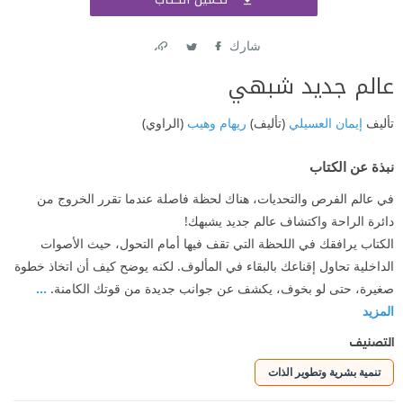
اشتر
شارك
Link
Twitter
Facebook
عالم جديد شبهي
تأليف
إيمان العسيلي
(تأليف)
ريهام وهيب
(الراوي)
نبذة عن الكتاب
في عالم الفرص والتحديات، هناك لحظة فاصلة عندما تقرر الخروج من
دائرة الراحة واكتشاف عالم جديد يشبهك!
الكتاب يرافقك في اللحظة التي تقف فيها أمام التحول، حيث الأصوات
الداخلية تحاول إقناعك بالبقاء في المألوف. لكنه يوضح كيف أن اتخاذ خطوة
صغيرة، حتى لو بخوف، يكشف عن جوانب جديدة من قوتك الكامنة.
...
المزيد
التصنيف
تنمية بشرية وتطوير الذات