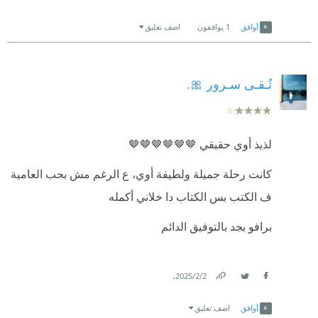
Link
Twitter
Facebook
أوافق
1
يوافقون
اضف تعليق
تُـقـى سـرور 🎀.
لذيذ أوي حقيقي 🤎🤎🤎🤎🤎🤎
كانت رحلة جميلة ولطيفة أوي، ع الرغم مش بحب العامية
ف الكتب بس الكتاب دا خلاني أكمله
برافو بجد بالتوفيق الدائم
.
2‏/2‏/2025
Link
Twitter
Facebook
أوافق
اضف تعليق