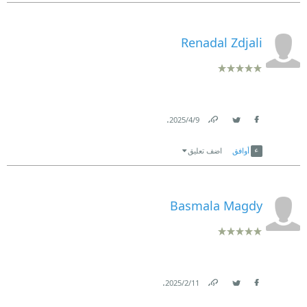
Renadal Zdjali
.
9‏/4‏/2025
Link
Twitter
Facebook
أوافق
اضف تعليق
Basmala Magdy
.
11‏/2‏/2025
Link
Twitter
Facebook