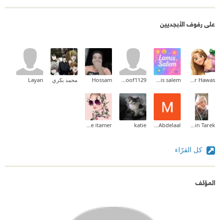
على رفوف الأبجديين
Hadeer Hawas
lamis salem
hanoof1129
Hossam
محمد بكري
Layan
fatine itamer
katie
Mohammad Abdelaal
Yasmin Tarek
كل القرّاء
المؤلف