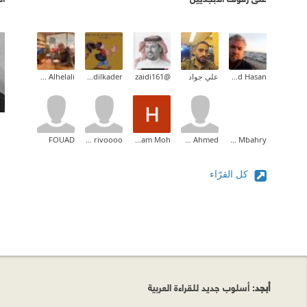
Ahmad Hasan
علي جواد
@zaidi161
Yasmeenabdilkader
Sara Alhelali
FOUAD
rivoooo 💭
Housam Moh
Marwan Ahmed
omar Mbahry
كل القرّاء
أبجد
: أسلوب جديد للقراءة العربية