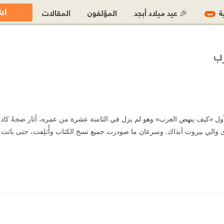
اش
ية
🎉 عيد ميلاد أبجد
المؤلفون
المقالات
جديد
ب
ول «كيف ينهض العرب» وهو لم يزل في الثامنة عشرة من عمره، أثار ضجةً كاد
الي بيروت آنذاك. وسرعان ما صودرت جميع نسخ الكتاب وأُتلِفت، حتى باتت نادرة
ن