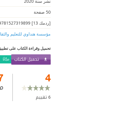
نشر سنة 2020
50 صفحة
[ردمك 13] 9781527319899
مؤسسة هنداوي للتعليم والثقا
تحميل وقراءة الكتاب على تطبيق
تحميل الكتاب
مجّانًا
7
4
م
6
تقييم