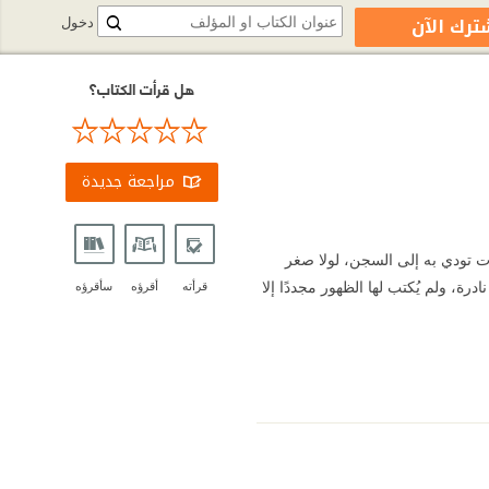
ترك الآن
دخول
هل قرأت الكتاب؟
مراجعة جديدة
ت تودي به إلى السجن، لولا صغر
، ولم يُكتب لها الظهور مجددًا إلا
قرأته
أقرؤه
سأقرؤه