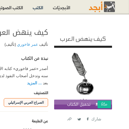
الأبجديّات
الكتب
الكتب الصوت
كيف ينهض العر
تأليف
عمر فاخوري
(تأليف)
نبذة عن الكتاب
أصدر «عمر فاخوري» كتابه الأ
سنه وتدخل أصحاب النفوذ لدى و
بعد
... المزيد
التصنيف
الصراع العربي الإسرائيلي
تحميل الكتاب
اشترك الآ
مجّانًا
شارك
عن الطبعة
Link
Twitter
Facebook