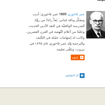
عمر فاخوري
1895
عمر فاخوري: أديب
ومفكِّر وناقد لبناني، يُعدُّ رائدًا من روَّاد
المدرسة الواقعيَّة في النقد الأدبي الحديث،
وعلمًا من أعلام النَّهضة في القرن العشرين،
وكانت له إسهامات جليلة في التأليف
والترجمة.وُلد عمر فاخوري عام ١٨٩٥ في
بيروت، وتلقَّى تعليمه
تابعه
كل المؤلفون