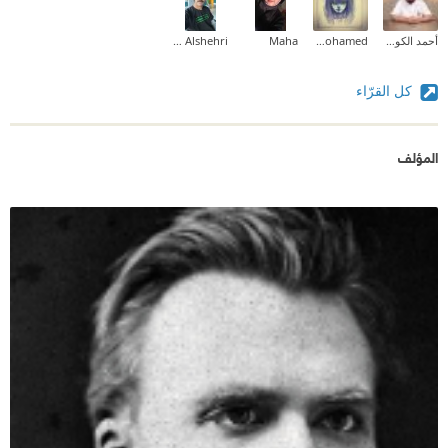
أحمد الكودي
fedia a mohamed
Maha
Jaber Alshehri
كل القرّاء
المؤلف