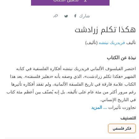
اشتر
شارك
Link
Twitter
Facebook
هكذا تكلم زرادشت
تأليف
فريدريك نيتشه
(تأليف)
نبذة عن الكتاب
اختصر الفيلسوف الألماني فريدريك نيتشه أفكاره الفلسفية في كتابه
الشهير «هكذا تكلم زرادشت»، الذي وصفه بأنه «دهليز فلسفته». يعد هذا
الكتاب علامة فارقة في تاريخ الفلسفة الألمانية، ولم تفقد أفكاره تأثيرها
رغم مرور أكثر من مئة عام على تأليفه. بل إنه يُصنّف بين أعظم مئة كتاب
في التاريخ الإنساني.
تجاوزت تأثيرات
... المزيد
التصنيف
فكر فلسفي