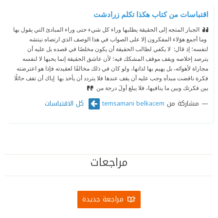
اقتباسات من كتاب هكذا تكلم زرادشت
الجبار المتجه إلى الحقيقة يطلبها وراء كل شيء حتى وراء المبادئ التي يقول بها
‫ وما أجمع هؤلاء المفكرون إلا على الصواب في هذا الوصف الذي ارتضاه نيتشه
لنفسه؛ إذ قال: ‫ لا يكفي لطالب الحقيقة أن يكون مخلصًا في قصده بل عليه أن
يترصد إخلاصه ويقف موقف المشكك فيه؛ لأن عاشق الحقيقة إنما يحبها لا لنفسه
مجاراة لأهوائه، بل يهيم بها لذاتها، ولو كان في ذلك مخالفًا لعقيدته فإذا هو اعترضته
فكرة ناقضت مبدأه وجب عليه أن يقف عندها فلا يتردد أن يأخذ بها ‫ إياك أن تقف حائلًا
بين فكرتك وبين ما ينافيها، فلا يبلغ أولَ درجة من
مشاركة من
كل الاقتباسات
temsamani belkacem
مراجعات
مراجعة جديدة