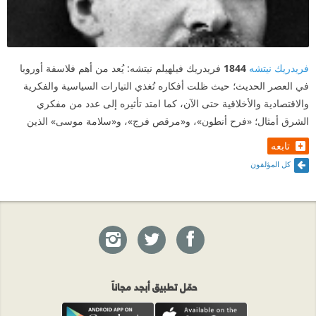
فريدريك نيتشه
1844
فريدريك فيلهيلم نيتشه: يُعد من أهم فلاسفة أوروبا
في العصر الحديث؛ حيث ظلت أفكاره تُغذي التيارات السياسية والفكرية
والاقتصادية والأخلاقية حتى الآن، كما امتد تأثيره إلى عدد من مفكري
الشرق أمثال؛ «فرح أنطون»، و«مرقص فرج»، و«سلامة موسى» الذين
تابعه
كل المؤلفون
حمّل تطبيق أبجد مجاناً