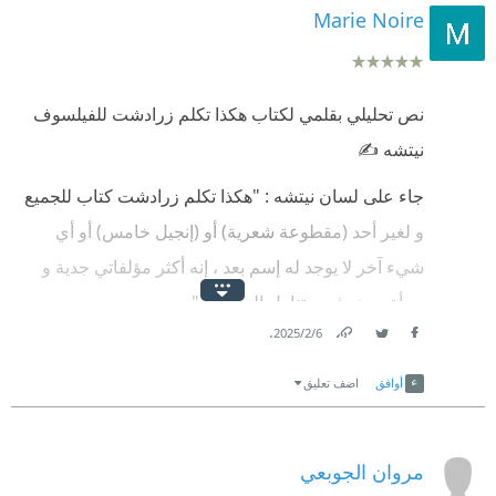
Marie Noire
نص تحليلي بقلمي لكتاب هكذا تكلم زرادشت للفيلسوف
نيتشه ✍️
جاء على لسان نيتشه : "هكذا تكلم زرادشت كتاب للجميع
و لغير أحد (مقطوعة شعرية) أو (إنجيل خامس) أو أي
شيء آخر لا يوجد له إسم بعد ، إنه أكثر مؤلفاتي جدية و
جرأة ، وهو في متناول الجميع ..."
.
6‏/2‏/2025
الأسلوب الإنجيلي واضح في هذا الكتاب من خلال طريقة
Link
Twitter
Facebook
المخاطبة ، الكلام بالأمثال و الإستعارات ، الأبيات الشعرية
أوافق
اضف تعليق
، وهي لغة قريبة من لغة المتصوفة العرب ، ومعروف لدى
المتصوفين أنهم يخوضون مغامرات بإتجاه المجهول ،
مروان الجوبعي
بالنسبة لهم المفكر هو في حالة من الترحال الدائم ،