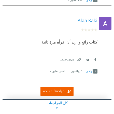
Alaa Kaki
كتاب رائع و اريد أن اقرأه مرة ثانية
.
23‏/3‏/2024
Link
Twitter
Facebook
أوافق
1
يوافقون
اضف تعليق
مراجعة جديدة
كل المراجعات