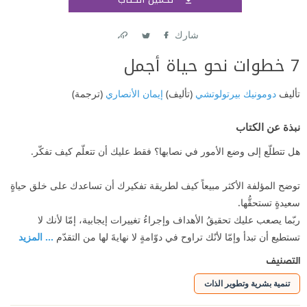
اشتر
شارك
Link
Twitter
Facebook
7 خطوات نحو حياة أجمل
تأليف
دومونيك بيرتولوتشي
(تأليف)
إيمان الأنصاري
(ترجمة)
نبذة عن الكتاب
هل تتطلّع إلى وضع الأمور في نصابها؟ فقط عليك أن تتعلّم كيف تفكّر.
توضح المؤلفة الأكثر مبيعاً كيف لطريقة تفكيرك أن تساعدك على خلق حياةٍ
سعيدةٍ تستحقُّها.
ربّما يصعب عليك تحقيقُ الأهداف وإجراءُ تغييرات إيجابية، إمّا لأنك لا
تستطيع أن تبدأ وإمّا لأنّك تراوح في دوّامةٍ لا نهايةَ لها من التقدّم
... المزيد
التصنيف
تنمية بشرية وتطوير الذات