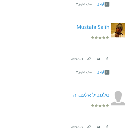
أوافق
اضف تعليق
Mustafa Salih
.
1‏/9‏/2024
Link
Twitter
Facebook
أوافق
اضف تعليق
סלסביל אלעברה
.
7‏/8‏/2024