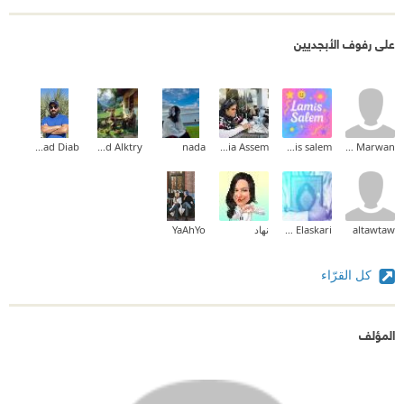
على رفوف الأبجديين
Muhammad Diab
Ahmed Alktry
nada
Dalia Assem
lamis salem
Bahaa Marwan
altawtaw
Ahmed Elaskari
نهاد
YaAhYo
كل القرّاء
المؤلف