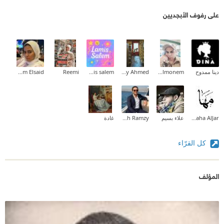
على رفوف الأبجديين
دينا ممدوح
Waled Abd Elmonem
Maaly Ahmed
lamis salem
Reemi
Mariam Elsaid
Maha AlJar
علاء بسيم
Mina Mamdouh Ramzy
غادة
كل القرّاء
المؤلف