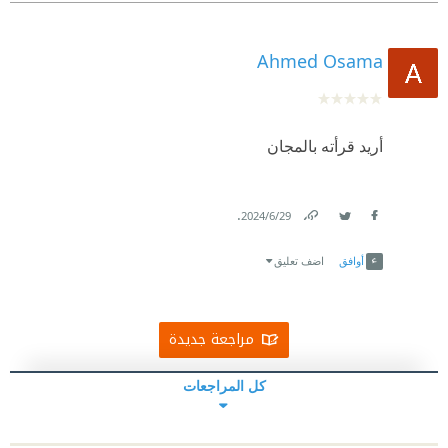
Ahmed Osama
أريد قرأته بالمجان
.
29‏/6‏/2024
Link
Twitter
Facebook
أوافق
اضف تعليق
مراجعة جديدة
كل المراجعات