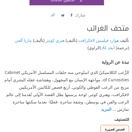
اشتر
شارك
Link
Twitter
Facebook
متحف الغرائب
تأليف
هوارد فيليبس لافكرافت
(تأليف)
هنري كوتنر
(تأليف)
ماريا ألفي
(ترجمة)
أبجد AI
(الراوي)
نبذة عن الرواية
الرُّعب الكلاسيكيّ الذي استُوحي منه حلقات المسلسل الأمريكي Cabinet
of Curiosities، مواجهة الإنسان مع المجهول، وهشاشة عقله البشري أمام
مزيج من الرعب القوطي والكوني. أربع قصص للكاتبين الأمريكيين
لافكرافت، وهنري كوتنر. لوحة يرسمها بطل القصة الأولى تُقدمنا إلى عالم
الرعب والفن في بوسطن، وشقة ساحرة -فعليًا- بعدما سكنتها ساحرة
تمارس
... المزيد
التصنيف
قصص قصيرة