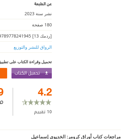
عن الطبعة
نشر سنة 2023
180 صفحة
[ردمك 13] 9789778241945
الرواق للنشر والتوزيع
تحميل وقراءة الكتاب على تطبيق
تحميل الكتاب
9
4.2
م
10
تقييم
مراجعات كتاب أوراق كرومر: الخديوي إسماعيل