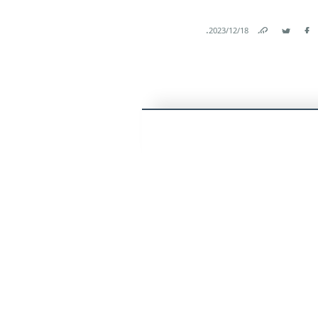
.
18‏/12‏/2023
Link
Twitter
Facebook