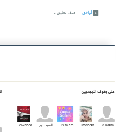
أوافق
اضف تعليق
على رفوف الأبجديين
ال
Ahmed Kamal
Waled Abd Elmonem
lamis salem
السيد بدير
Mohamed Abdelwahed